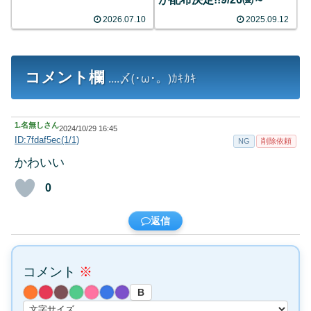
2026.07.10
2025.09.12
コメント欄
....〆(･ω･。)ｶｷｶｷ
1.
名無しさん
2024/10/29 16:45
ID:7fdaf5ec(1/1)
NG
削除依頼
かわいい
0
返信
コメント
※
B