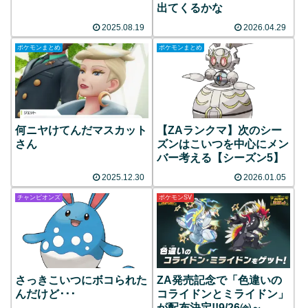
出てくるかな
2025.08.19
2026.04.29
ポケモンまとめ
ポケモンまとめ
何ニヤけてんだマスカット
【ZAランクマ】次のシー
さん
ズンはこいつを中心にメン
バー考える【シーズン5】
2025.12.30
2026.01.05
チャンピオンズ
ポケモンSV
さっきこいつにボコられた
ZA発売記念で「色違いの
んだけど･･･
コライドンとミライドン」
が配布決定!!9/26㈮～