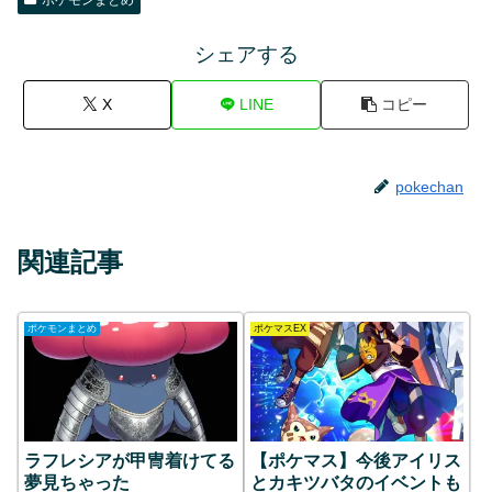
ポケモンまとめ
シェアする
X
LINE
コピー
pokechan
関連記事
ポケモンまとめ
ポケマスEX
ラフレシアが甲冑着けてる
【ポケマス】今後アイリス
夢見ちゃった
とカキツバタのイベントも