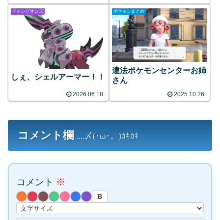
チャンピオンズ
ポケモンまとめ
違法ポケモンセンターお姉
しぇ、シェルアーマー！！
さん
2026.06.18
2025.10.26
コメント欄
....〆(･ω･。)ｶｷｶｷ
コメント
※
B