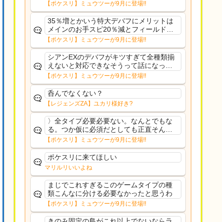
さえあんまり行ってないや
【ポケスリ】ミュウツーが9月に登場!!
35％増とかいう特大デバフにメリットは
メインのお手スピ20％減とフィールド効
果のみフェアリーノーマルとか引いたら
【ポケスリ】ミュウツーが9月に登場!!
まともに料理も作れないし終わり控えめ
に言ってカス
シアンEXのデバフがキツすぎて全種類揃
えないと対応できなそうって話になって
るわ
【ポケスリ】ミュウツーが9月に登場!!
呑んでなくない？
【レジェンズZA】ユカリ様好き?
〉全タイプ必要必要ない。なんとでもな
る。つか仮に必須だとしても正直そんな
もんに付き合う気は無い。運営は時間の
【ポケスリ】ミュウツーが9月に登場!!
リソースを甘く見すぎなのよ。ポケスリ
やったことないやろうなと思ってる。〉
ポケスリに来てほしい
ラピスEX最短二年後...
マリルリいいよね
まじでこれすぎるこのゲームタイプの種
類こんなに分ける必要なかったと思うわ
【ポケスリ】ミュウツーが9月に登場!!
きのみ固定の島がこれ以上でないならラ