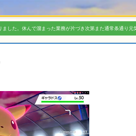
りました。休んで溜まった業務が片づき次第また通常条通り元
き