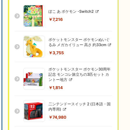
ぽこ あ ポケモン -Switch2
￥7,216
ポケットモンスター ポケモンぬいぐ
るみ メガカイリュー 高さ 約33cm
￥3,755
ポケットモンスター ポケモン30周年
記念 モンコレ旅立ちの3匹セット カ
ントー地方
￥1,814
二ンテンドースイッチ 2 (日本語・国
内専用)
￥74,980