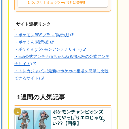
響は勉強になります。ありがとうござい
【ポケスリ】ミュウツーが9月に登場!!
ますオイルはだいぶ強めのABBレントラ
ーいて芋の方が不安なんで1枚目にしよう
かなと思...
サイト連携リンク
・ポケモンBBSプラス(掲示板)
・ポケくん(掲示板)
・ポケたん(ポケモンアンテナサイト)
・5ch公式アンテナ(5ちゃんねる掲示板の公式アンテ
ナサイト)
・トレカジャパン(最新のポケカの相場を簡単に比較
できるサイト)
1週間の人気記事
ポケモンチャンピオンズ
ってやっぱりエロじゃな
い??【画像】