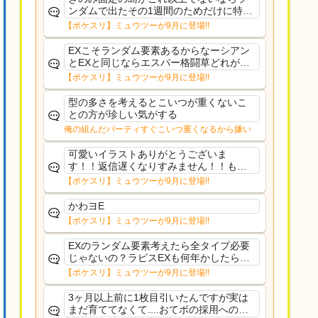
ンダムで出たその1週間のためだけに特定
のタイプにリソース割くのなんだかむな
【ポケスリ】ミュウツーが9月に登場!!
しい気がするわ出番がないってわけじゃ
ないから無駄ではないんだけど
EXこそランダム要素あるからなーシアン
とEXと同じならエスパー格闘草どれが事
前に来るか分からんから、積む必要があ
【ポケスリ】ミュウツーが9月に登場!!
るミュウツーは使いにくくね？って思っ
た
型の多さを考えるとこいつが重くないこ
との方が珍しい気がする
俺の組んだパーティすぐこいつ重くなるから嫌い
可愛いイラストありがとうございま
す！！返信遅くなりすみません！！もう
少ししたら通常再開できます！
【ポケスリ】ミュウツーが9月に登場!!
かわヨE
【ポケスリ】ミュウツーが9月に登場!!
EXのランダム要素考えたら全タイプ必要
じゃないの？ラピスEXも何年かしたら来
るだろうし後から厳選したい育てたいっ
【ポケスリ】ミュウツーが9月に登場!!
て思ってもどうにもならないのがこのゲ
ームだしな
3ヶ月以上前に1枚目引いたんですが実は
まだ育ててなくて....おてボの採用への影