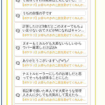
て無理ですわ性能差ほとんどないし、食
材タイプのスキルなら元気チャージの方
【ポケスリ】お前らのきのこ担当見せてくれんか…
が嬉しいからヌオーになるよね
うちの自慢の子です
【ポケスリ】お前らのきのこ担当見せてくれんか…
計算したけど3食だとこのヌオーでもちょ
い足りないおてスピがMになればキャンチ
ケ前提なら日給98個で足りる量幸いラグ
【ポケスリ】お前らのきのこ担当見せてくれんか…
ラージ、バシャーモあたりがキノコ拾っ
てくる個体なら補助にはなる点か
ヌオーもミカルゲも大差ないらしいから
ウパー厳選しとけばおk
【ポケスリ】お前らのきのこ担当見せてくれんか…
ありがとうございます＼(^o^)／
【ポケスリ】お前らのきのこ担当見せてくれんか…
ナエトルヒーラーにしろのお達しだと思
ってそっちを頑張ることにした
【ポケスリ】お前らのきのこ担当見せてくれんか…
前記事で描いた本人です大変そうな管理
人さんに少しでも元気出して貰えたらと
ノリで描いたおかメックスだったので言
【ポケスリ】お前らのきのこ担当見せてくれんか…
及されると少し気恥ずかしいですが平常