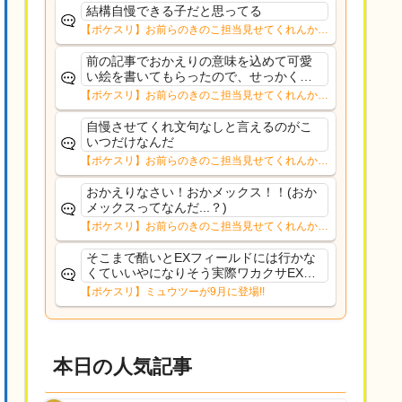
通りに戻られたようで何よりですこれか
結構自慢できる子だと思ってる
らも更新楽しみにして...
【ポケスリ】お前らのきのこ担当見せてくれんか…
前の記事でおかえりの意味を込めて可愛
い絵を書いてもらったので、せっかくな
のでトップに飾ってみました。少しの間
【ポケスリ】お前らのきのこ担当見せてくれんか…
掲載しようかと思います。ようやく通常
更新できそうです。
自慢させてくれ文句なしと言えるのがこ
いつだけなんだ
【ポケスリ】お前らのきのこ担当見せてくれんか…
おかえりなさい！おかメックス！！(おか
メックスってなんだ...？)
【ポケスリ】お前らのきのこ担当見せてくれんか…
そこまで酷いとEXフィールドには行かな
くていいやになりそう実際ワカクサEXで
さえあんまり行ってないや
【ポケスリ】ミュウツーが9月に登場!!
本日の人気記事