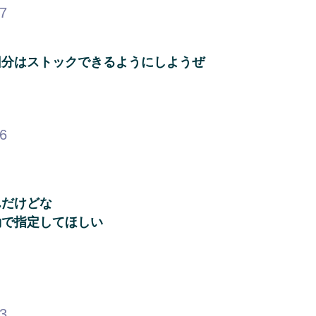
67
回分はストックできるようにしようぜ
66
んだけどな
動で指定してほしい
93