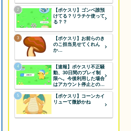
【ポケスリ】ゴンベ誰預
けてる？リラチケ使って
る？？
【ポケスリ】お前らのき
のこ担当見せてくれん
か…
【速報】ポケスリ不正騒
動、30日間のプレイ制
限へ。今後利用した場合
はアカウント停止とのこ
と
【ポケスリ】コーンカイ
リューて微妙かね