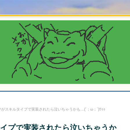
がスキルタイプで実装されたら泣いちゃうかも…(´；ω；`)ｳｩｩ
イプで実装されたら泣いちゃうか