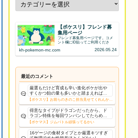
【ポケスリ】フレンド募
集用ページ
フレンド募集用ページです。コメ
ント欄にID貼ってご利用くださ
2026.05.24
kh-pokemon-mc.com
最近のコメント
厳選もだけど育成も辛い進化ポケが出や
すくかつ飴の量も多いかと踏まえれば、
寝顔の飴を倍にしても良いくらいだと思
【ポケスリ】お前らのきのこ担当見せてくれんか…
う
得意なタイプがドラゴンだったから、ド
ラゴン特殊を毎回ワンパンしてたらめち
ゃくちゃ感謝された。急所確定のオンパ
【ポケマス】ジムバトル頑張ってるかい
レードの中活躍してくれてサンキュー超
覚醒カキツバタ
16ゲージの食材タイプとか厳選キツすぎ