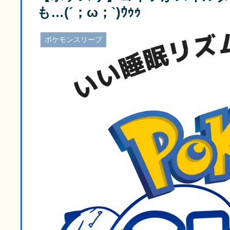
も…(´；ω；`)ｳｩｩ
ポケモンスリープ