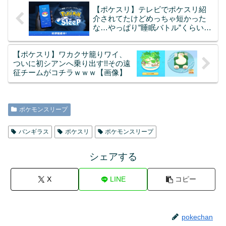
【ポケスリ】テレビでポケスリ紹
介されてたけどめっちゃ短かった
な…やっぱり”睡眠バトル”くらいは
必要だよね(＾ω＾)
【ポケスリ】ワカクサ籠りワイ、
ついに初シアンへ乗り出す!!その遠
征チームがコチラｗｗｗ【画像】
ポケモンスリープ
バンギラス
ポケスリ
ポケモンスリープ
シェアする
X
LINE
コピー
pokechan