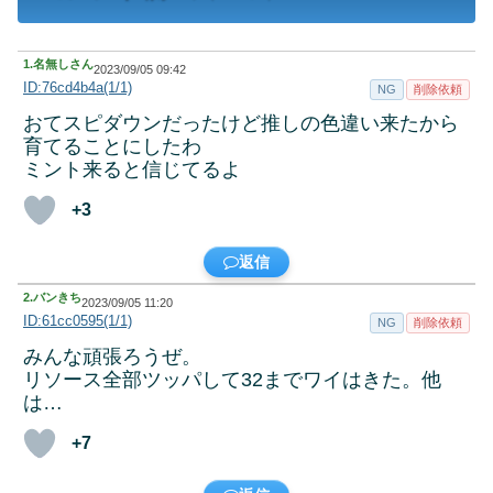
1.
名無しさん
2023/09/05 09:42
ID:76cd4b4a(1/1)
NG
削除依頼
おてスピダウンだったけど推しの色違い来たから
育てることにしたわ
ミント来ると信じてるよ
+3
返信
2.
バンきち
2023/09/05 11:20
ID:61cc0595(1/1)
NG
削除依頼
みんな頑張ろうぜ。
リソース全部ツッパして32までワイはきた。他
は…
+7