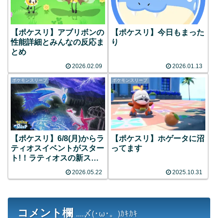
【ポケスリ】アブリボンの
【ポケスリ】今日もまった
性能詳細とみんなの反応ま
り
とめ
2026.02.09
2026.01.13
ポケモンスリープ
ポケモンスリープ
【ポケスリ】6/8(月)からラ
【ポケスリ】ホゲータに沼
ティオスイベントがスター
ってます
ト!！ラティオスの新スキ
ルも公開!!
2026.05.22
2025.10.31
コメント欄
....〆(･ω･。)ｶｷｶｷ