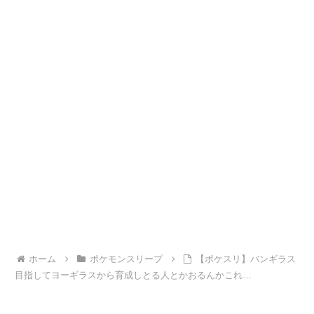
ホーム
ポケモンスリープ
【ポケスリ】バンギラス
目指してヨーギラスから育成しとる人とかおるんかこれ…