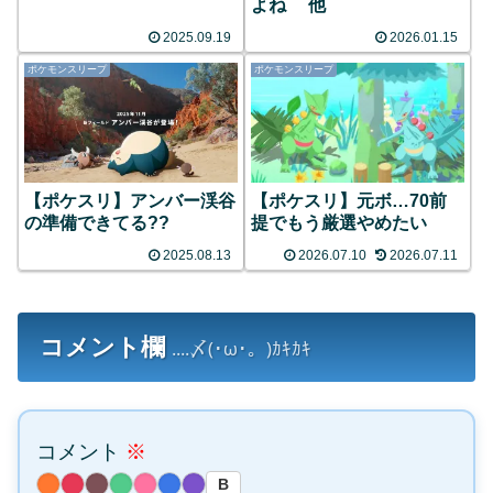
よね 他
2025.09.19
2026.01.15
ポケモンスリープ
ポケモンスリープ
【ポケスリ】アンバー渓谷
【ポケスリ】元ボ…70前
の準備できてる??
提でもう厳選やめたい
2025.08.13
2026.07.10
2026.07.11
コメント欄
....〆(･ω･。)ｶｷｶｷ
コメント
※
B