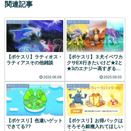
関連記事
ポケモンスリープ
ポケモンスリープ
【ポケスリ】ラティオス・
【ポケスリ】３犬イベワカ
ラティアスその他雑談
クサEX行きたいけど★2と
★3のエナジー高すぎる…
2026.06.09
2025.09.03
ポケモンスリープ
ポケモンスリープ
【ポケスリ】色違いゲット
【ポケスリ】お得パックは
できてる??
そろそろ銀種入れてほしい