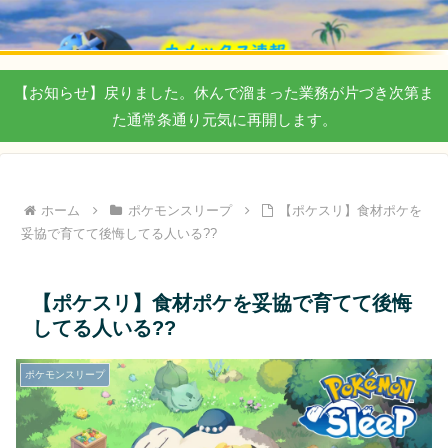
【お知らせ】戻りました。休んで溜まった業務が片づき次第ま
た通常条通り元気に再開します。
ホーム
ポケモンスリープ
【ポケスリ】食材ポケを
妥協で育てて後悔してる人いる??
【ポケスリ】食材ポケを妥協で育てて後悔
してる人いる??
ポケモンスリープ