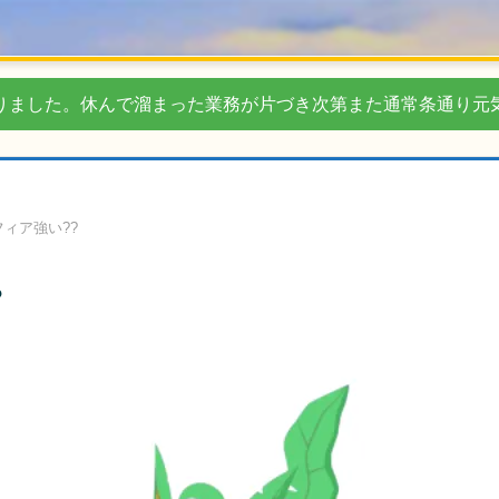
りました。休んで溜まった業務が片づき次第また通常条通り元
ィア強い??
?