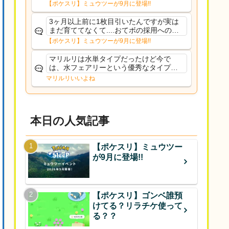
るだろうし後から厳選したい育てたいっ
【ポケスリ】ミュウツーが9月に登場!!
て思ってもどうにもならないのがこのゲ
ームだしな
3ヶ月以上前に1枚目引いたんですが実は
まだ育ててなくて....おてボの採用への影
響は勉強になります。ありがとうござい
【ポケスリ】ミュウツーが9月に登場!!
ますオイルはだいぶ強めのABBレントラ
ーいて芋の方が不安なんで1枚目にしよう
マリルリは水単タイプだったけど今で
かなと思...
は、水フェアリーという優秀なタイプだ
な、後特性力持ちって見た目と全然違う
マリルリいいよね
な
本日の人気記事
【ポケスリ】ミュウツー
が9月に登場!!
【ポケスリ】ゴンベ誰預
けてる？リラチケ使って
る？？