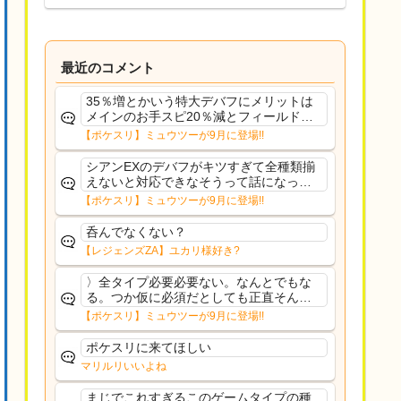
最近のコメント
35％増とかいう特大デバフにメリットは
メインのお手スピ20％減とフィールド効
果のみフェアリーノーマルとか引いたら
【ポケスリ】ミュウツーが9月に登場!!
まともに料理も作れないし終わり控えめ
に言ってカス
シアンEXのデバフがキツすぎて全種類揃
えないと対応できなそうって話になって
るわ
【ポケスリ】ミュウツーが9月に登場!!
呑んでなくない？
【レジェンズZA】ユカリ様好き?
〉全タイプ必要必要ない。なんとでもな
る。つか仮に必須だとしても正直そんな
もんに付き合う気は無い。運営は時間の
【ポケスリ】ミュウツーが9月に登場!!
リソースを甘く見すぎなのよ。ポケスリ
やったことないやろうなと思ってる。〉
ポケスリに来てほしい
ラピスEX最短二年後...
マリルリいいよね
まじでこれすぎるこのゲームタイプの種