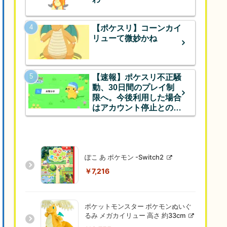
【ポケスリ】コーンカイ
リューて微妙かね
【速報】ポケスリ不正騒
動、30日間のプレイ制
限へ。今後利用した場合
はアカウント停止とのこ
と
ぽこ あ ポケモン -Switch2
￥7,216
ポケットモンスター ポケモンぬいぐ
るみ メガカイリュー 高さ 約33cm