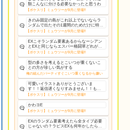
類こんなに分ける必要なかったと思うわ
【ポケスリ】ミュウツーが9月に登場!!
きのみ固定の島がこれ以上でないならラ
ンダムで出たその1週間のためだけに特定
のタイプにリソース割くのなんだかむな
【ポケスリ】ミュウツーが9月に登場!!
しい気がするわ出番がないってわけじゃ
ないから無駄ではないんだけど
EXこそランダム要素あるからなーシアン
とEXと同じならエスパー格闘草どれが事
前に来るか分からんから、積む必要があ
【ポケスリ】ミュウツーが9月に登場!!
るミュウツーは使いにくくね？って思っ
た
型の多さを考えるとこいつが重くないこ
との方が珍しい気がする
俺の組んだパーティすぐこいつ重くなるから嫌い
可愛いイラストありがとうございま
す！！返信遅くなりすみません！！もう
少ししたら通常再開できます！
【ポケスリ】ミュウツーが9月に登場!!
かわヨE
【ポケスリ】ミュウツーが9月に登場!!
EXのランダム要素考えたら全タイプ必要
じゃないの？ラピスEXも何年かしたら来