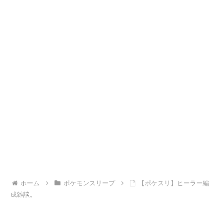
ホーム
ポケモンスリープ
【ポケスリ】ヒーラー編
成雑談。