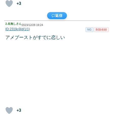
+3
返信
2.
名無しさん
2023/12/28 19:24
ID:2319c6fd(1/1)
NG
削除依頼
アメブーストがすでに恋しい
+3