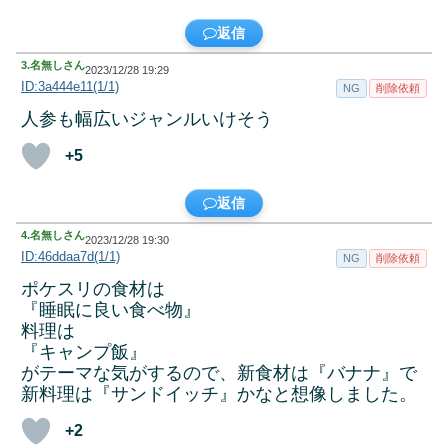
返信
3.
名無しさん
2023/12/28 19:29
ID:3a444e11(1/1)
NG
削除依頼
人参も幅広いジャンルいけそう
+5
返信
4.
名無しさん
2023/12/28 19:30
ID:46ddaa7d(1/1)
NG
削除依頼
ポケスリの食材は
『睡眠に良い食べ物』
料理は
『キャンプ飯』
がテーマな気がするので、新食材は『バナナ』で
新料理は『サンドイッチ』かなと想像しました。
+2