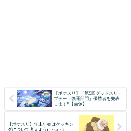
【ポケスリ】「第5回グッドスリー
プデー：強運部門」優勝者を発表
します!!【画像】
【ポケスリ】年末年始はケッキン
グについて考えよう(´・ω・)