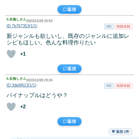
返信
5.
名無しさん
2023/12/28 20:53
ID:7b767353(1/1)
NG
削除依頼
新ジャンルも欲しいし、既存のジャンルに追加レ
シピもほしい。色んな料理作りたい
+1
返信
6.
名無しさん
2023/12/28 23:24
ID:3de6f613(1/1)
NG
削除依頼
パイナップルはどうや？
+2
返信
💬 返信 1件