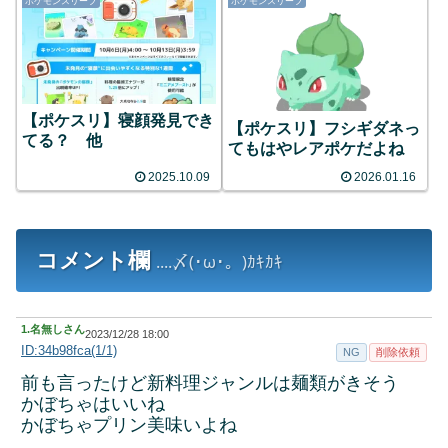
ポケモンスリープ
ポケモンスリープ
【ポケスリ】寝顔発見でき
【ポケスリ】フシギダネっ
てる？ 他
てもはやレアポケだよね
2025.10.09
2026.01.16
コメント欄
....〆(･ω･。)ｶｷｶｷ
1.
名無しさん
2023/12/28 18:00
ID:34b98fca(1/1)
NG
削除依頼
前も言ったけど新料理ジャンルは麺類がきそう
かぼちゃはいいね
かぼちゃプリン美味いよね