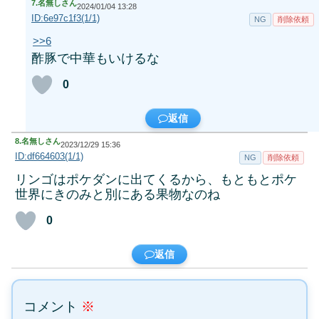
7.
名無しさん
2024/01/04 13:28
ID:6e97c1f3(1/1)
NG
削除依頼
>>6
酢豚で中華もいけるな
0
返信
8.
名無しさん
2023/12/29 15:36
ID:df664603(1/1)
NG
削除依頼
リンゴはポケダンに出てくるから、もともとポケ
世界にきのみと別にある果物なのね
0
返信
コメント
※