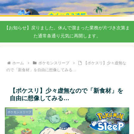
【お知らせ】戻りました。休んで溜まった業務が片づき次第ま
た通常条通り元気に再開します。
ホーム
ポケモンスリープ
【ポケスリ】少々虚無な
ので「新食材」を自由に想像してみる…
【ポケスリ】少々虚無なので「新食材」を
自由に想像してみる…
ポケモンスリープ