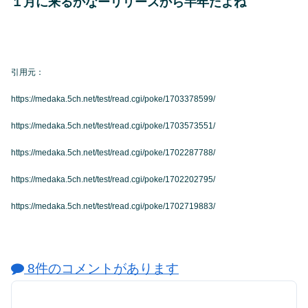
１月に来るかなーリリースから半年だよね
引用元：
https://medaka.5ch.net/test/read.cgi/poke/1703378599/
https://medaka.5ch.net/test/read.cgi/poke/1703573551/
https://medaka.5ch.net/test/read.cgi/poke/1702287788/
https://medaka.5ch.net/test/read.cgi/poke/1702202795/
https://medaka.5ch.net/test/read.cgi/poke/1702719883/
8件のコメントがあります