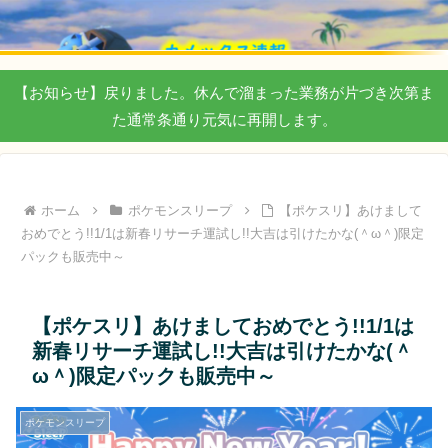
【お知らせ】戻りました。休んで溜まった業務が片づき次第ま
た通常条通り元気に再開します。
ホーム
ポケモンスリープ
【ポケスリ】あけまして
おめでとう!!1/1は新春リサーチ運試し!!大吉は引けたかな(＾ω＾)限定
パックも販売中～
【ポケスリ】あけましておめでとう!!1/1は
新春リサーチ運試し!!大吉は引けたかな(＾
ω＾)限定パックも販売中～
ポケモンスリープ