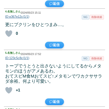
返信
4.
名無しさん
2024/05/23 15:11
ID:e367e12c(1/1)
NG
削除依頼
更にプクリンをひとつまみ…。
0
返信
5.
名無しさん
2024/05/23 17:52
ID:123c5c8c(1/1)
NG
削除依頼
トープでうとうと出さないようにしてるからメタ
モンのほうがアメあるわ。
おてスピM食Mおてスピ↑メタモンでワカクササラ
ダ余裕。何より可愛い。
+1
返信