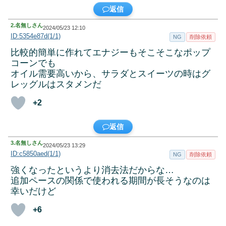
返信
2.
名無しさん
2024/05/23 12:10
ID:5354e87d(1/1)
NG
削除依頼
比較的簡単に作れてエナジーもそこそこなポップ
コーンでも
オイル需要高いから、サラダとスイーツの時はグ
レッグルはスタメンだ
+2
返信
3.
名無しさん
2024/05/23 13:29
ID:c5850aed(1/1)
NG
削除依頼
強くなったというより消去法だからな…
追加ペースの関係で使われる期間が長そうなのは
幸いだけど
+6