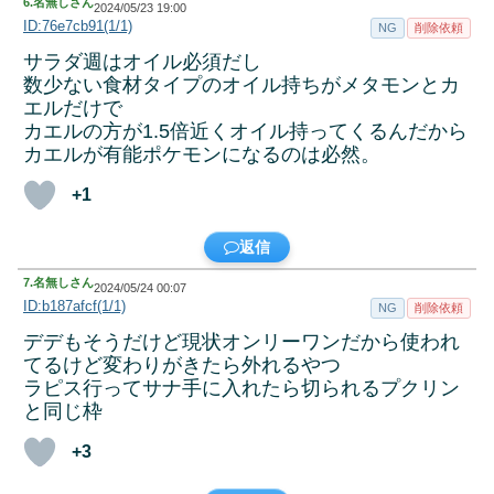
6.
名無しさん
2024/05/23 19:00
ID:76e7cb91(1/1)
NG
削除依頼
サラダ週はオイル必須だし
数少ない食材タイプのオイル持ちがメタモンとカ
エルだけで
カエルの方が1.5倍近くオイル持ってくるんだから
カエルが有能ポケモンになるのは必然。
+1
返信
7.
名無しさん
2024/05/24 00:07
ID:b187afcf(1/1)
NG
削除依頼
デデもそうだけど現状オンリーワンだから使われ
てるけど変わりがきたら外れるやつ
ラピス行ってサナ手に入れたら切られるプクリン
と同じ枠
+3