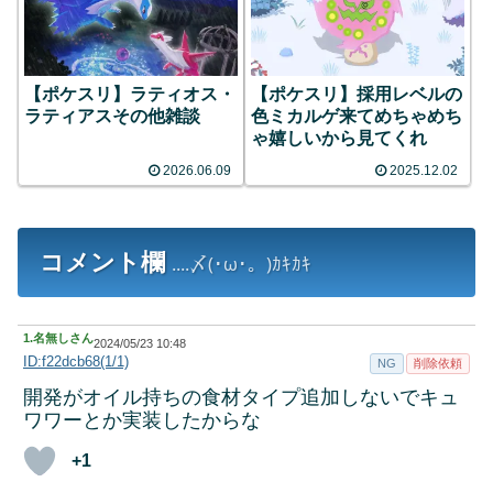
【ポケスリ】ラティオス・
【ポケスリ】採用レベルの
ラティアスその他雑談
色ミカルゲ来てめちゃめち
ゃ嬉しいから見てくれ
2026.06.09
2025.12.02
コメント欄
....〆(･ω･。)ｶｷｶｷ
1.
名無しさん
2024/05/23 10:48
ID:f22dcb68(1/1)
NG
削除依頼
開発がオイル持ちの食材タイプ追加しないでキュ
ワワーとか実装したからな
+1