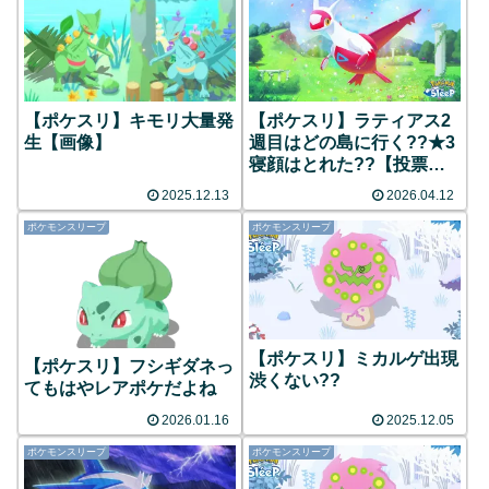
【ポケスリ】キモリ大量発
【ポケスリ】ラティアス2
生【画像】
週目はどの島に行く??★3
寝顔はとれた??【投票あ
り】
2025.12.13
2026.04.12
ポケモンスリープ
ポケモンスリープ
【ポケスリ】ミカルゲ出現
【ポケスリ】フシギダネっ
渋くない??
てもはやレアポケだよね
2026.01.16
2025.12.05
ポケモンスリープ
ポケモンスリープ