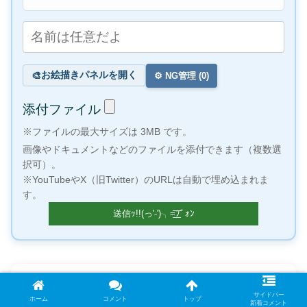
お絵描きパネルを開く
🎨
⚙️ NG管理 (
0
)
添付ファイル
※ファイルの最大サイズは 3MB です。
画像やドキュメントなどのファイルを添付できます（複数選
択可）。
※YouTubeやX（旧Twitter）のURLは自動で埋め込まれま
す。
×
「聴く」読書で時間を有効活用
サイドバー
ホーム
コメント
トップ
新着コメント