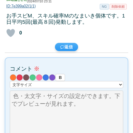
2024/07/10 23:11
ID:7e399a02(1/1)
NG
削除依頼
お手スピM、スキル確率Mのなまいき個体です。1
日平均5回(最高８回)発動します。
0
返信
コメント
※
B