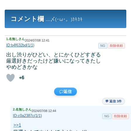
コメント欄
....〆(･ω･。)ｶｷｶｷ
1.
名無しさん
2024/07/08 12:41
ID:b4f632bd(1/1)
NG
削除依頼
出し渋りがひどい、とにかくひどすぎる
厳選好きだったけど嫌いになってきたし
やめどきかな
+6
返信
💬 返信 3件
2.
名無しさん
2024/07/08 12:44
ID:c0a2387c(1/1)
NG
削除依頼
>>1