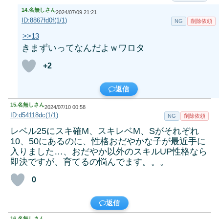
14.
名無しさん
2024/07/09 21:21
ID:8867fd0f(1/1)
NG
削除依頼
>>13
きまずいってなんだよｗワロタ
+2
返信
15.
名無しさん
2024/07/10 00:58
ID:d54118dc(1/1)
NG
削除依頼
レベル25にスキ確M、スキレベM、Sがそれぞれ
10、50にあるのに、性格おだやかな子が最近手に
入りました…、おだやか以外のスキルUP性格なら
即決ですが、育てるの悩んでます。。。
0
返信
16.
名無しさん