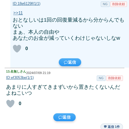
ID:18e6129f(1/1)
NG
削除依頼
>>11
おとなしいは1回の回復量減るから分からんでも
ない
まぁ、本人の自由や
あなたのお金が減っていくわけじゃないしなw
0
返信
13.
名無しさん
2024/07/09 21:19
ID:ef3053be(1/1)
NG
削除依頼
あまりに人すぎてきまずいから置きたくないんだ
よねこいつ
0
返信
💬 返信 1件