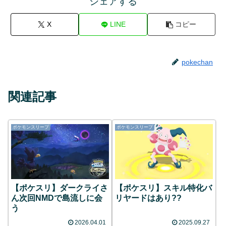
シェアする
X
LINE
コピー
pokechan
関連記事
ポケモンスリープ
ポケモンスリープ
【ポケスリ】ダークライさ
【ポケスリ】スキル特化バ
ん次回NMDで島流しに会
リヤードはあり??
う
2026.04.01
2025.09.27