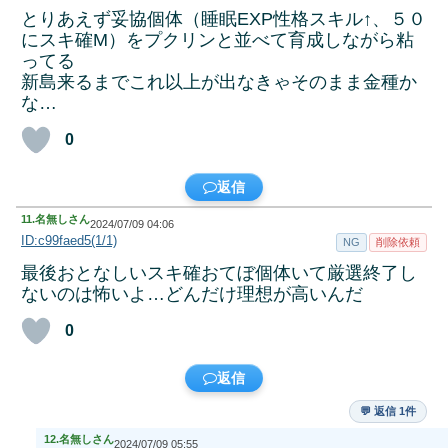
とりあえず妥協個体（睡眠EXP性格スキル↑、５０
にスキ確M）をプクリンと並べて育成しながら粘
ってる
新島来るまでこれ以上が出なきゃそのまま金種か
な…
0
返信
11.
名無しさん
2024/07/09 04:06
ID:c99faed5(1/1)
NG
削除依頼
最後おとなしいスキ確おてぼ個体いて厳選終了し
ないのは怖いよ…どんだけ理想が高いんだ
0
返信
💬 返信 1件
12.
名無しさん
2024/07/09 05:55