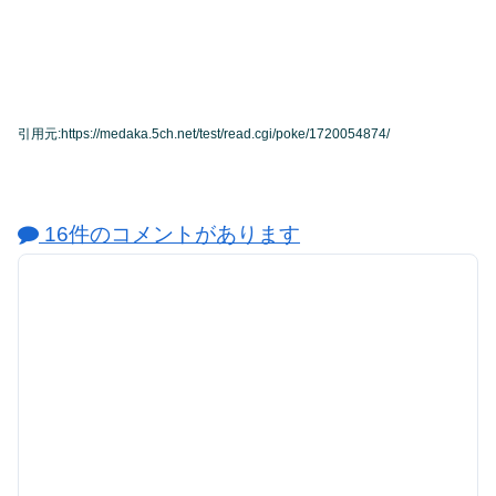
引用元:https://medaka.5ch.net/test/read.cgi/poke/1720054874/
16件のコメントがあります