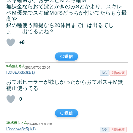
スキ確Ｍか、お手スピＭスキ確Ｍ
無課金ならおてぼとかきのみSとかより、スキレ
ベＭ優先でスキ確ＭorSどっちか付いてたらもう最
高や
銀の種使う前提なら20体目までには出るでし
ょ……出てるよね？
+8
返信
9.
名無しさん
2024/07/08 23:04
ID:f8a3bd53(1/1)
NG
削除依頼
おてボヒーラーが欲しかったからおてボスキM無
補正使ってる
0
返信
10.
名無しさん
2024/07/09 00:30
ID:dcb4e3c5(1/1)
NG
削除依頼