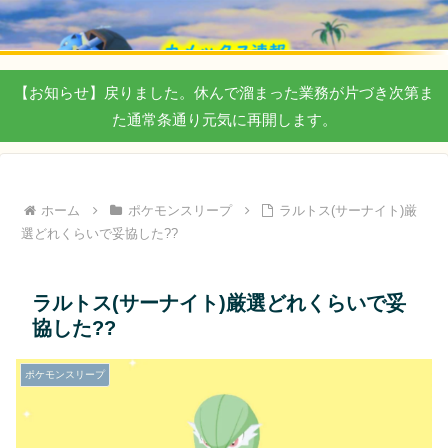
【お知らせ】戻りました。休んで溜まった業務が片づき次第ま
た通常条通り元気に再開します。
ホーム
ポケモンスリープ
ラルトス(サーナイト)厳
選どれくらいで妥協した??
ラルトス(サーナイト)厳選どれくらいで妥
協した??
ポケモンスリープ