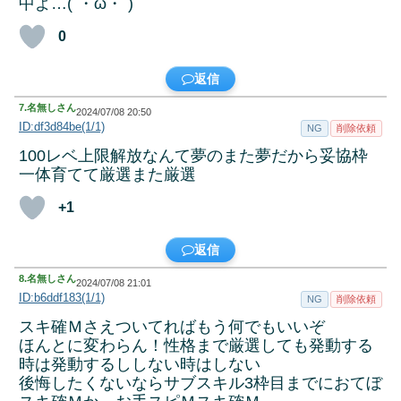
中よ…(´・ω・`)
0
返信
7.
名無しさん
2024/07/08 20:50
ID:df3d84be(1/1)
NG
削除依頼
100レベ上限解放なんて夢のまた夢だから妥協枠
一体育てて厳選また厳選
+1
返信
8.
名無しさん
2024/07/08 21:01
ID:b6ddf183(1/1)
NG
削除依頼
スキ確Ｍさえついてればもう何でもいいぞ
ほんとに変わらん！性格まで厳選しても発動する
時は発動するししない時はしない
後悔したくないならサブスキル3枠目までにおてぼ