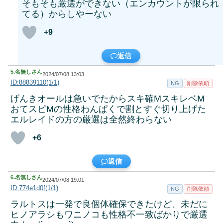
そもそも厳選ができない（エンカウントが限られ
てる）からしやーない
+9
返信
5.
名無しさん
2024/07/08 13:03
ID:88839110(1/1)
NG
削除依頼
げんきオールは急いでたからスキ確MスキレベM
おてスピMの性格わんぱくで割とすぐ切り上げた
エルレイドの方の厳選は全然終わらない
+6
返信
6.
名無しさん
2024/07/08 19:01
ID:774e1d0f(1/1)
NG
削除依頼
ラルトスは一発で良個体確保できたけど、未だに
ヒノアラシもワニノコも性格不一致ばかりで厳選