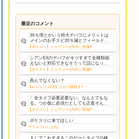
最近のコメント
35％増とかいう特大デバフにメリットは
メインのお手スピ20％減とフィールド効
果のみフェアリーノーマルとか引いたら
【ポケスリ】ミュウツーが9月に登場!!
まともに料理も作れないし終わり控えめ
に言ってカス
シアンEXのデバフがキツすぎて全種類揃
えないと対応できなそうって話になって
るわ
【ポケスリ】ミュウツーが9月に登場!!
呑んでなくない？
【レジェンズZA】ユカリ様好き?
〉全タイプ必要必要ない。なんとでもな
る。つか仮に必須だとしても正直そんな
もんに付き合う気は無い。運営は時間の
【ポケスリ】ミュウツーが9月に登場!!
リソースを甘く見すぎなのよ。ポケスリ
やったことないやろうなと思ってる。〉
ポケスリに来てほしい
ラピスEX最短二年後...
マリルリいいよね
まじでこれすぎるこのゲームタイプの種