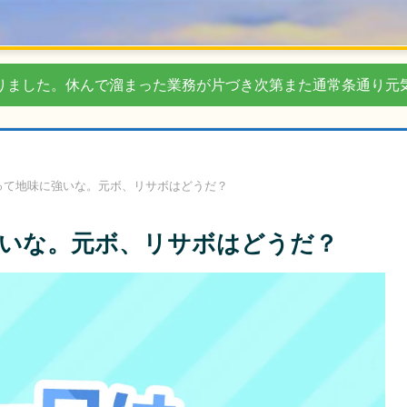
りました。休んで溜まった業務が片づき次第また通常条通り元
って地味に強いな。元ボ、リサボはどうだ？
いな。元ボ、リサボはどうだ？