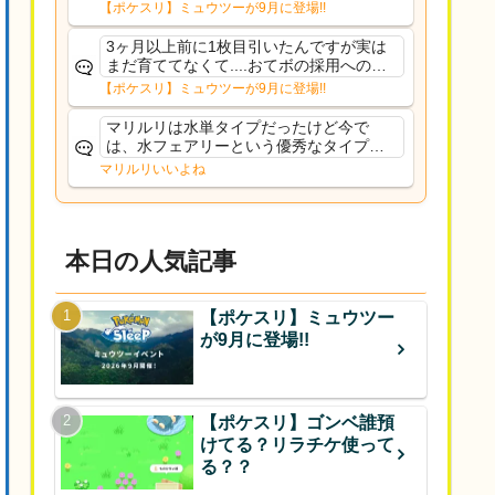
るだろうし後から厳選したい育てたいっ
【ポケスリ】ミュウツーが9月に登場!!
て思ってもどうにもならないのがこのゲ
ームだしな
3ヶ月以上前に1枚目引いたんですが実は
まだ育ててなくて....おてボの採用への影
響は勉強になります。ありがとうござい
【ポケスリ】ミュウツーが9月に登場!!
ますオイルはだいぶ強めのABBレントラ
ーいて芋の方が不安なんで1枚目にしよう
マリルリは水単タイプだったけど今で
かなと思...
は、水フェアリーという優秀なタイプだ
な、後特性力持ちって見た目と全然違う
マリルリいいよね
な
本日の人気記事
【ポケスリ】ミュウツー
が9月に登場!!
【ポケスリ】ゴンベ誰預
けてる？リラチケ使って
る？？