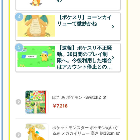
【ポケスリ】コーンカイ
リューて微妙かね
【速報】ポケスリ不正騒
動、30日間のプレイ制
限へ。今後利用した場合
はアカウント停止とのこ
と
ぽこ あ ポケモン -Switch2
￥7,216
ポケットモンスター ポケモンぬいぐ
るみ メガカイリュー 高さ 約33cm