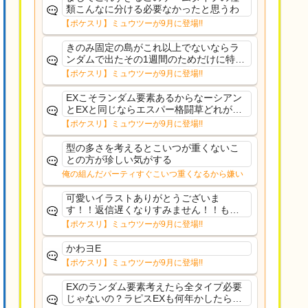
類こんなに分ける必要なかったと思うわ
【ポケスリ】ミュウツーが9月に登場!!
きのみ固定の島がこれ以上でないならラ
ンダムで出たその1週間のためだけに特定
のタイプにリソース割くのなんだかむな
【ポケスリ】ミュウツーが9月に登場!!
しい気がするわ出番がないってわけじゃ
ないから無駄ではないんだけど
EXこそランダム要素あるからなーシアン
とEXと同じならエスパー格闘草どれが事
前に来るか分からんから、積む必要があ
【ポケスリ】ミュウツーが9月に登場!!
るミュウツーは使いにくくね？って思っ
た
型の多さを考えるとこいつが重くないこ
との方が珍しい気がする
俺の組んだパーティすぐこいつ重くなるから嫌い
可愛いイラストありがとうございま
す！！返信遅くなりすみません！！もう
少ししたら通常再開できます！
【ポケスリ】ミュウツーが9月に登場!!
かわヨE
【ポケスリ】ミュウツーが9月に登場!!
EXのランダム要素考えたら全タイプ必要
じゃないの？ラピスEXも何年かしたら来