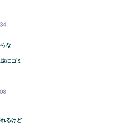
.34
からな
永遠にゴミ
.08
壊れるけど