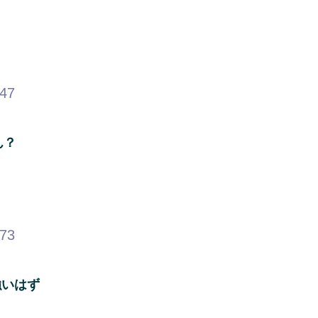
.47
ん？
.73
強いはず