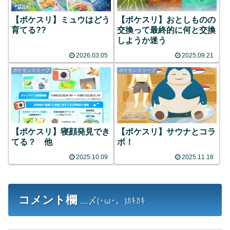
【ポケスリ】ミュウはどう
【ポケスリ】おとしものの
育てる??
交換って最終的に何と交換
しようか迷う
2026.03.05
2025.09.21
ポケモンスリープ
ポケモンスリープ
【ポケスリ】寝顔発見でき
【ポケスリ】サウナとコラ
てる？ 他
ボ！
2025.10.09
2025.11.18
コメント欄
....〆(･ω･。)ｶｷｶｷ