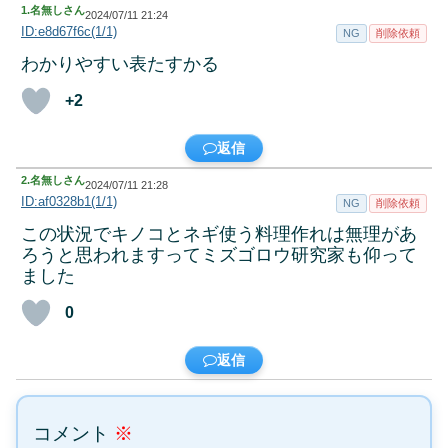
1.
名無しさん
2024/07/11 21:24
ID:e8d67f6c(1/1)
NG
削除依頼
わかりやすい表たすかる
+2
返信
2.
名無しさん
2024/07/11 21:28
ID:af0328b1(1/1)
NG
削除依頼
この状況でキノコとネギ使う料理作れは無理があ
ろうと思われますってミズゴロウ研究家も仰って
ました
0
返信
コメント
※