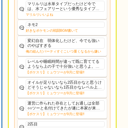
ーいて芋の方が不安なんで1枚目にしよう
マリルリは水単タイプだったけど今で
かなと思...
は、水フェアリーという優秀なタイプだ
な、後特性力持ちって見た目と全然違う
マリルリいいよね
な
ネモ2
好きなポケモンの戦闘BGM書いて
変幻自在 弱体化したけど、今でも強い
のやばすぎる
俺の組んだパーティすぐこいつ重くなるから嫌い
レベルや睡眠時間が違って既に育ててる
ようなら上の子で十分強いと思うよ。ヒ
ーラーであれば常駐適正高いからおてぼ
【ポケスリ】ミュウツーが9月に登場!!
欲しいけど、イワパはカレー週かサラダ
週の補助がメインだし、金種入れてるな
オイルが足りないなら2匹目かなと思うけ
ら育て直す必要もない...
どそうじゃないなら1匹目かなレベル上げ
もしんどいし
【ポケスリ】ミュウツーが9月に登場!!
運営に作られた存在としてお通しは全部
○○ツーと名付けてきたが遂に本家が来て
しまった
【ポケスリ】ミュウツーが9月に登場!!
2匹目