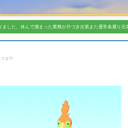
りました。休んで溜まった業務が片づき次第また通常条通り元
てる??