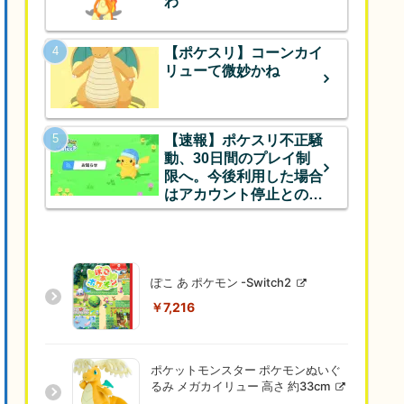
わ
【ポケスリ】コーンカイ
リューて微妙かね
【速報】ポケスリ不正騒
動、30日間のプレイ制
限へ。今後利用した場合
はアカウント停止とのこ
と
ぽこ あ ポケモン -Switch2
￥7,216
ポケットモンスター ポケモンぬいぐ
るみ メガカイリュー 高さ 約33cm