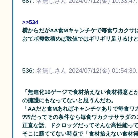
687:
名無しさん
2024/07/12(金) 10:33:47
>>534
横からだがAA食Mキャンチケで毎食ワカクサ
おてボ複数積めば数値ではギリギリ足りるけ
536:
名無しさん
2024/07/12(金) 01:54:30
「無進化16ゲージで食材拾えない食材得意と
の擁護にもなってないと思うんだわ。
「AAだと食Mあればキャンチケありで毎食ワ
ﾜﾜﾜだってその条件なら毎食ワカクササラダ
正直な話、ドクロッグだってそんな高性能っ
そこに勝ててない時点で「食材拾えない食材