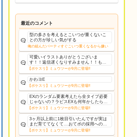
最近のコメント
型の多さを考えるとこいつが重くないこ
との方が珍しい気がする
俺の組んだパーティすぐこいつ重くなるから嫌い
可愛いイラストありがとうございま
す！！返信遅くなりすみません！！もう
少ししたら通常再開できます！
【ポケスリ】ミュウツーが9月に登場!!
かわヨE
【ポケスリ】ミュウツーが9月に登場!!
EXのランダム要素考えたら全タイプ必要
じゃないの？ラピスEXも何年かしたら来
るだろうし後から厳選したい育てたいっ
【ポケスリ】ミュウツーが9月に登場!!
て思ってもどうにもならないのがこのゲ
ームだしな
3ヶ月以上前に1枚目引いたんですが実は
まだ育ててなくて....おてボの採用への影
響は勉強になります。ありがとうござい
【ポケスリ】ミュウツーが9月に登場!!
ますオイルはだいぶ強めのABBレントラ