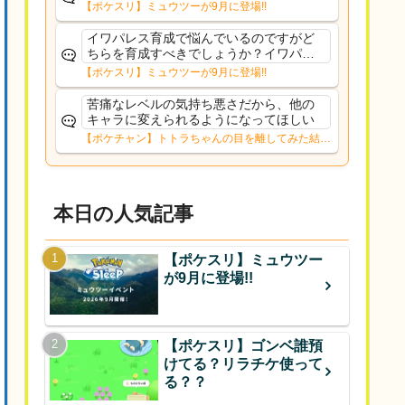
【ポケスリ】ミュウツーが9月に登場!!
イワパレス育成で悩んでいるのですがど
ちらを育成すべきでしょうか？イワパレ
スは常駐だと思うのでスキル回数犠牲に
【ポケスリ】ミュウツーが9月に登場!!
してでもおてぼある方が良いのかなと思
っていますがどうでしょうか
苦痛なレベルの気持ち悪さだから、他の
キャラに変えられるようになってほしい
【ポケチャン】トトラちゃんの目を離してみた結果
www→【画像】
本日の人気記事
【ポケスリ】ミュウツー
が9月に登場!!
【ポケスリ】ゴンベ誰預
けてる？リラチケ使って
る？？