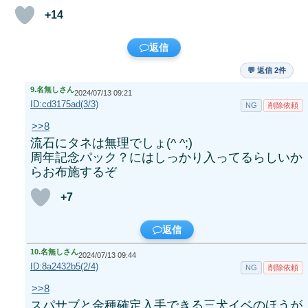
+14
返信
💬 返信 2件
9.
名無しさん
2024/07/13 09:21
ID:cd3175ad(3/3)
NG
削除依頼
>>8
流石にタネは無理でしょ(^ ^;)
周年記念パック？にはしっかり入ってるらしいか
らお布施するぞ
+7
返信
10.
名無しさん
2024/07/13 09:44
ID:8a2432b5(2/4)
NG
削除依頼
>>8
スパサブと金種確定入手できる三犬イベのほうが