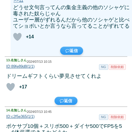
>>11
どうせ文句言ってんの集金主義の他のソシャゲに
毒された奴らじゃん
ユーザー層がずれるんだから他のソシャゲと比べ
てショボいとか言うなら言ってることがずれてる
+14
返信
13.
名無しさん
2024/07/13 10:15
ID:89fe89d8(1/1)
NG
削除依頼
ドリームギフトくらい夢見させてくれよ
+17
返信
14.
名無しさん
2024/07/13 10:45
ID:c2f5e365(1/1)
NG
削除依頼
ポケサブ10個＋スリポ500＋ダイヤ500でFP5を5