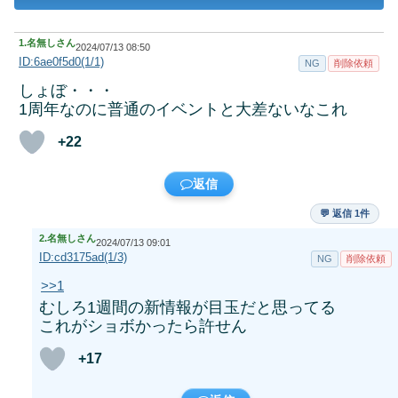
1.
名無しさん
2024/07/13 08:50
ID:6ae0f5d0(1/1)
NG
削除依頼
しょぼ・・・
1周年なのに普通のイベントと大差ないなこれ
+22
返信
💬 返信 1件
2.
名無しさん
2024/07/13 09:01
ID:cd3175ad(1/3)
NG
削除依頼
>>1
むしろ1週間の新情報が目玉だと思ってる
これがショボかったら許せん
+17