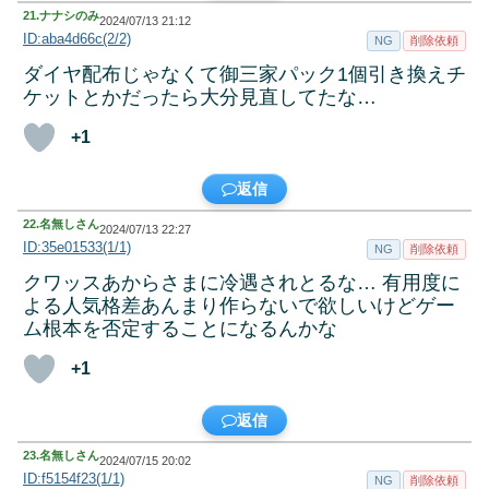
21.
ナナシのみ
2024/07/13 21:12
ID:aba4d66c(2/2)
NG
削除依頼
ダイヤ配布じゃなくて御三家パック1個引き換えチ
ケットとかだったら大分見直してたな…
+1
返信
22.
名無しさん
2024/07/13 22:27
ID:35e01533(1/1)
NG
削除依頼
クワッスあからさまに冷遇されとるな… 有用度に
よる人気格差あんまり作らないで欲しいけどゲー
ム根本を否定することになるんかな
+1
返信
23.
名無しさん
2024/07/15 20:02
ID:f5154f23(1/1)
NG
削除依頼