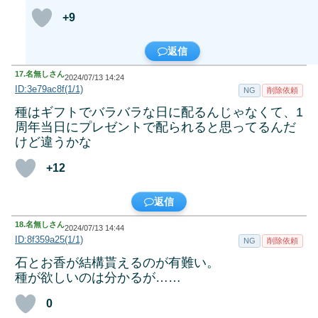
+9
返信
17.
名無しさん
2024/07/13 14:24
ID:3e79ac8f(1/1)
NG
削除依頼
種はギフトでバラバラな日に配るんじゃなくて、1
周年当日にプレゼントで配られると思ってるんだ
けど違うかな
+12
返信
18.
名無しさん
2024/07/13 14:44
ID:8f359a25(1/1)
NG
削除依頼
石とお香が結構貰えるのが有難い。
種が欲しいのは分かるが……
0