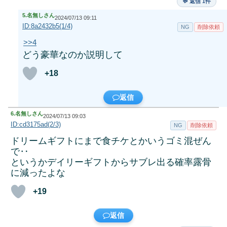
💬 返信 1件
5.
名無しさん
2024/07/13 09:11
ID:8a2432b5(1/4)
NG
削除依頼
>>4
どう豪華なのか説明して
+18
返信
6.
名無しさん
2024/07/13 09:03
ID:cd3175ad(2/3)
NG
削除依頼
ドリームギフトにまで食チケとかいうゴミ混ぜん
で‥
というかデイリーギフトからサブレ出る確率露骨
に減ったよな
+19
返信