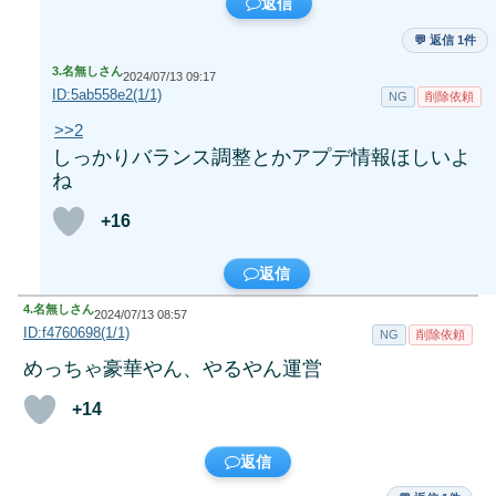
返信
💬 返信 1件
3.
名無しさん
2024/07/13 09:17
ID:5ab558e2(1/1)
NG
削除依頼
>>2
しっかりバランス調整とかアプデ情報ほしいよ
ね
+16
返信
4.
名無しさん
2024/07/13 08:57
ID:f4760698(1/1)
NG
削除依頼
めっちゃ豪華やん、やるやん運営
+14
返信