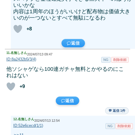
いいかな
内容は1周年のほうがいいけど配布物は価値大き
いのが一つないとすべて無駄になるわ
+8
返信
11.
名無しさん
2024/07/13 09:47
ID:8a2432b5(3/4)
NG
削除依頼
他ソシャゲなら100連ガチャ無料とかやるのにこ
れはない
+9
返信
💬 返信 1件
12.
名無しさん
2024/07/13 12:54
ID:52e6cecd(1/1)
NG
削除依頼