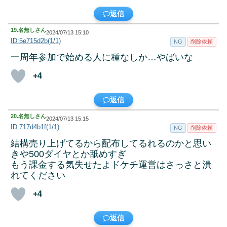
返信
19.
名無しさん
2024/07/13 15:10
ID:5e715d2b(1/1)
NG
削除依頼
一周年参加で始める人に種なしか…やばいな
+4
返信
20.
名無しさん
2024/07/13 15:15
ID:717d4b1f(1/1)
NG
削除依頼
結構売り上げてるから配布してるれるのかと思い
きや500ダイヤとか舐めすぎ
もう課金する気失せたよドケチ運営はさっさと潰
れてください
+4
返信