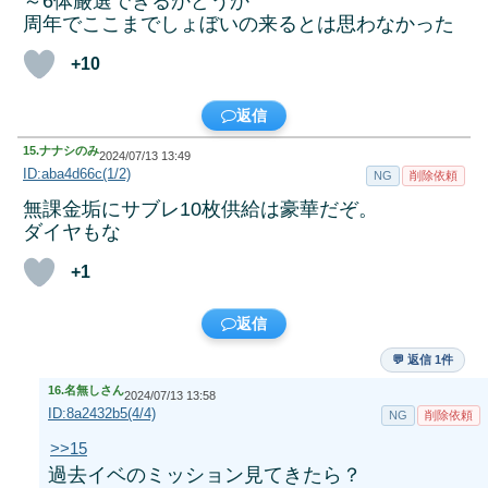
～6体厳選できるかどうか
周年でここまでしょぼいの来るとは思わなかった
+10
返信
15.
ナナシのみ
2024/07/13 13:49
ID:aba4d66c(1/2)
NG
削除依頼
無課金垢にサブレ10枚供給は豪華だぞ。
ダイヤもな
+1
返信
💬 返信 1件
16.
名無しさん
2024/07/13 13:58
ID:8a2432b5(4/4)
NG
削除依頼
>>15
過去イベのミッション見てきたら？