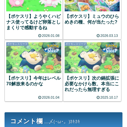
【ポケスリ】ようやくハピ
【ポケスリ】ミュウのひら
ナス使ってるけど卵落とし
めきの種、何が当たった?
まくりで感動するね
2026.01.08
2026.03.13
ポケモンスリープ
ポケモンスリープ
【ポケスリ】今年はレベル
【ポケスリ】次の鍋拡張に
70解放来るのかな
必要なかけら数、本当にこ
れだったら無理すぎる
2026.01.04
2025.10.17
コメント欄
....〆(･ω･。)ｶｷｶｷ