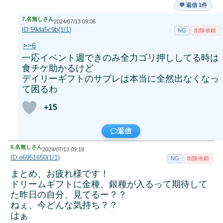
💬 返信 1件
7.
名無しさん
2024/07/13 09:06
ID:59da5c9b(1/1)
NG
削除依頼
>>6
一応イベント週できのみ全力ゴリ押ししてる時は
食チケ助かるけど
デイリーギフトのサブレは本当に全然出なくなっ
て困るわ
+15
返信
8.
名無しさん
2024/07/13 09:18
ID:e6951650(1/1)
NG
削除依頼
まとめ、お疲れ様です！
ドリームギフトに金種、銀種が入るって期待して
た昨日の自分、見てるー？？
ねぇ、今どんな気持ち？？
はぁ