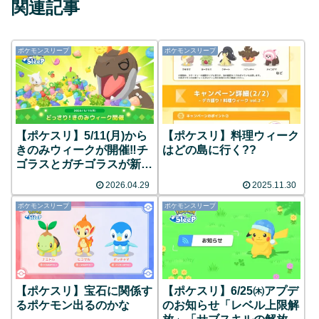
関連記事
ポケモンスリープ
ポケモンスリープ
【ポケスリ】5/11(月)から
【ポケスリ】料理ウィーク
きのみウィークが開催‼︎チ
はどの島に行く??
ゴラスとガチゴラスが新登
場！
2026.04.29
2025.11.30
ポケモンスリープ
ポケモンスリープ
【ポケスリ】宝石に関係す
【ポケスリ】6/25㈭アプデ
るポケモン出るのかな
のお知らせ「レベル上限解