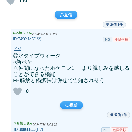
+10
返信
💬 返信 2件
8.
名無しさん
2024/07/16 08:26
ID:7496f1e5(1/2)
NG
削除依頼
>>7
◎水タイプウィーク
○新ポケ
△仲間になったポケモンに、より親しみを感じる
ことができる機能
FB解放と鍋拡張は併せて告知されそう
0
返信
💬 返信 1件
9.
名無しさん
2024/07/16 08:31
ID:d086b8aa(1/7)
NG
削除依頼