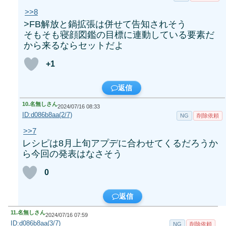
>>8
>FB解放と鍋拡張は併せて告知されそう
そもそも寝顔図鑑の目標に連動している要素だ
から来るならセットだよ
+1
返信
10.
名無しさん
2024/07/16 08:33
ID:d086b8aa(2/7)
NG
削除依頼
>>7
レシピは8月上旬アプデに合わせてくるだろうか
ら今回の発表はなさそう
0
返信
11.
名無しさん
2024/07/16 07:59
ID:d086b8aa(3/7)
NG
削除依頼