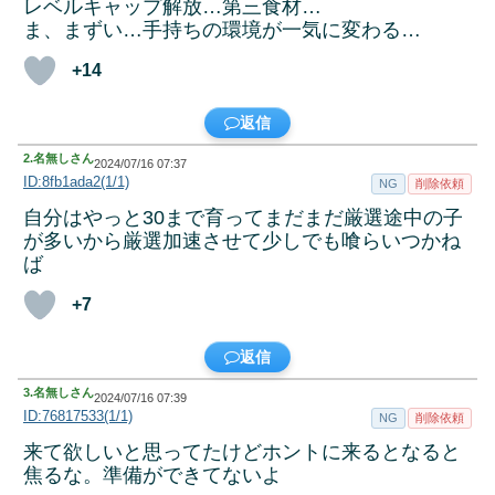
レベルキャップ解放…第三食材…
ま、まずい…手持ちの環境が一気に変わる…
+14
返信
2.
名無しさん
2024/07/16 07:37
ID:8fb1ada2(1/1)
NG
削除依頼
自分はやっと30まで育ってまだまだ厳選途中の子
が多いから厳選加速させて少しでも喰らいつかね
ば
+7
返信
3.
名無しさん
2024/07/16 07:39
ID:76817533(1/1)
NG
削除依頼
来て欲しいと思ってたけどホントに来るとなると
焦るな。準備ができてないよ