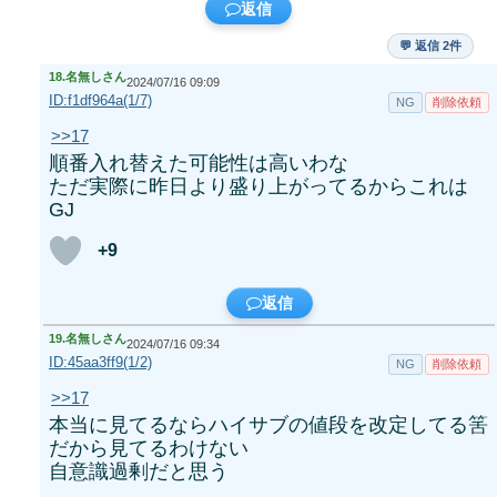
返信
💬 返信 2件
18.
名無しさん
2024/07/16 09:09
ID:f1df964a(1/7)
NG
削除依頼
>>17
順番入れ替えた可能性は高いわな
ただ実際に昨日より盛り上がってるからこれは
GJ
+9
返信
19.
名無しさん
2024/07/16 09:34
ID:45aa3ff9(1/2)
NG
削除依頼
>>17
本当に見てるならハイサブの値段を改定してる筈
だから見てるわけない
自意識過剰だと思う