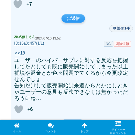
+7
返信
💬 返信 1件
20.
名無しさん
2024/07/16 13:52
ID:15a8c457(1/1)
NG
削除依頼
>>19
ユーザーのハイパーサブレに対する反応を把握
してたとしても既に販売開始してしまった以上
補填や返金とか色々問題でてくるから今更改定
せんでしょ
告知だけして販売開始は来週からとかにしとき
ゃユーザーの意見も反映できなくは無かっただ
ろうにね…
+6
返信
サイドバー
ホーム
コメント
トップ
21.
名無しさん
新着コメント
2024/07/16 08:48