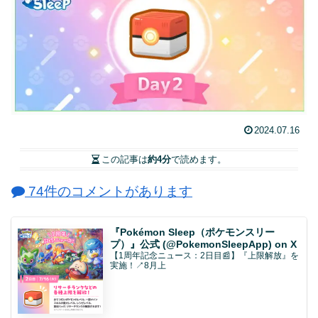
2024.07.16
この記事は
約4分
で読めます。
74件のコメントがあります
『Pokémon Sleep（ポケモンスリー
プ）』公式 (@PokemonSleepApp) on X
【1周年記念ニュース：2日目📰】『上限解放』を
実施！↗8月上