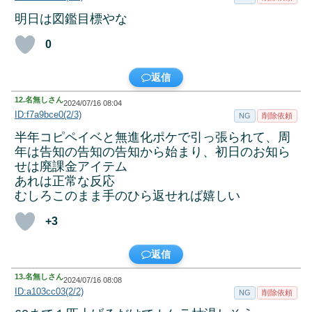
明日は図鑑目標やな
0
返信
12.
名無しさん
2024/07/16 08:04
ID:f7a9bce0(2/3)
NG
削除依頼
半年コピペイベと無進化ポケで引っ張られて、周
年は告知の告知の告知から始まり、初日のお知ら
せは廃課金アイテム
あれは正常な反応
むしろこのまま手のひら返せれば嬉しい
+3
返信
13.
名無しさん
2024/07/16 08:08
ID:a103cc03(2/2)
NG
削除依頼