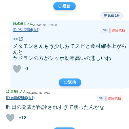
返信
💬 返信 1件
16.
名無しさん
2024/07/16 19:00
ID:93cf2f0d(1/1)
NG
削除依頼
>>15
メタモンさんもう少しおてスピと食材確率上がら
んと
ヤドランの方がシッポ効率高いの悲しいわ
0
返信
17.
名無しさん
2024/07/16 08:47
ID:e48d25b0(1/1)
NG
削除依頼
昨日の発表が酷評されすぎて焦ったんかな
+12