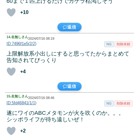
60まで１匹上げるだけでカケラ枯渇しそう
+10
返信
14.
名無しさん
2024/07/16 08:19
ID:7496f1e5(2/2)
NG
削除依頼
上限解放系小出しにすると思ってたからまとめて
告知されてびっくり
+4
返信
15.
名無しさん
2024/07/16 08:46
ID:5fd46841(1/1)
NG
削除依頼
遂にワイのABCメタモンが火を吹くのか。。。
シッポライフが待ち遠しいぜ！
+2