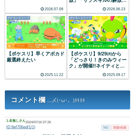
放」「サブスキルの解放レ
ベル変更」など
2026.07.09
2026.06.23
ポケモンスリープ
ポケモンスリープ
【ポケスリ】早くアボカド
【ポケスリ】9/29㈪から
厳選終えたい
「どっさり！きのみウィー
ク」が開催!!ネイティとネ
イティオが新登場!!詳細と
2025.11.22
2025.09.17
みんなの反応まとめ
コメント欄
....〆(･ω･。)ｶｷｶｷ
1.
名無しさん
2024/07/16 07:26
ID:8ef706ed(1/1)
NG
削除依頼