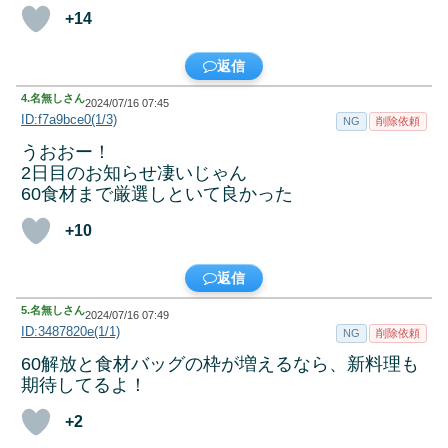
+14
返信
4.
名無しさん
2024/07/16 07:45
ID:f7a9bce0(1/3)
NG
削除依頼
うおおー！
2日目のお知らせ凄いじゃん
60食材まで厳選しといて良かった
+10
返信
5.
名無しさん
2024/07/16 07:49
ID:3487820e(1/1)
NG
削除依頼
60解放と食材バッグの枠が増えるなら、新料理も
期待してるよ！
+2