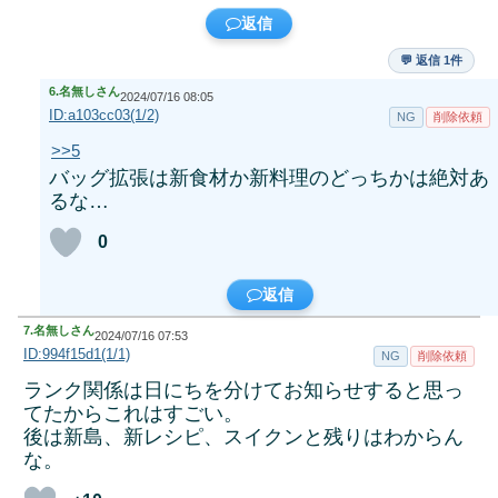
返信
💬 返信 1件
6.
名無しさん
2024/07/16 08:05
ID:a103cc03(1/2)
NG
削除依頼
>>5
バッグ拡張は新食材か新料理のどっちかは絶対あ
るな…
0
返信
7.
名無しさん
2024/07/16 07:53
ID:994f15d1(1/1)
NG
削除依頼
ランク関係は日にちを分けてお知らせすると思っ
てたからこれはすごい。
後は新島、新レシピ、スイクンと残りはわからん
な。