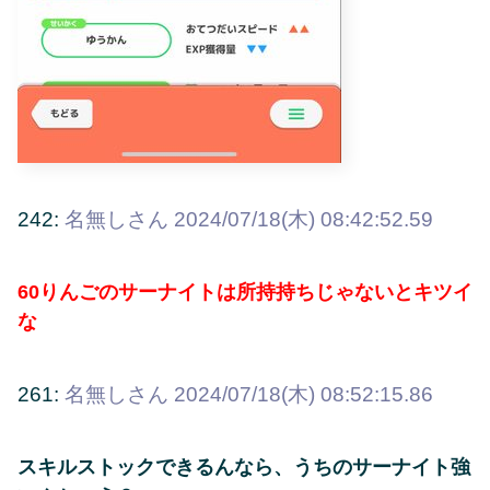
242:
名無しさん
2024/07/18(木) 08:42:52.59
60りんごのサーナイトは所持持ちじゃないとキツイ
な
261:
名無しさん
2024/07/18(木) 08:52:15.86
スキルストックできるんなら、うちのサーナイト強