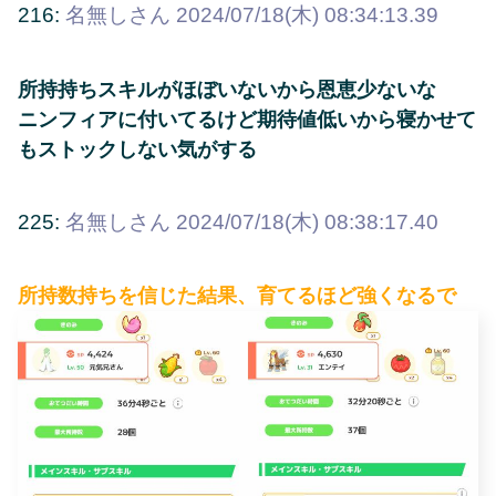
216:
名無しさん
2024/07/18(木) 08:34:13.39
所持持ちスキルがほぼいないから恩恵少ないな
ニンフィアに付いてるけど期待値低いから寝かせて
もストックしない気がする
225:
名無しさん
2024/07/18(木) 08:38:17.40
所持数持ちを信じた結果、育てるほど強くなるで