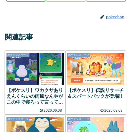
pokechan
関連記事
ポケモンスリープ
ポケモンスリープ
【ポケスリ】ワカクサあり
【ポケスリ】伝説リサーチ
えんくらいの雨風なんやが
＆スパートパックが登場!!
この中で寝ろって言って
る？？
2026.06.08
2025.09.03
ポケモンスリープ
ポケモンスリープ