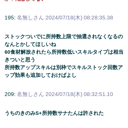
195:
名無しさん
2024/07/18(木) 08:28:35.38
ストックついでに所持数上限で抽選されなくなるの
なんとかしてほしいね
60食材解放されたら所持数低いスキルタイプは相当
きついと思う
所持数アップスキルは別枠でスキルストック回数ア
ップ効果も追加しておけばよし
209:
名無しさん
2024/07/18(木) 08:32:51.10
うちのきのみS+所持数サナたんは許された