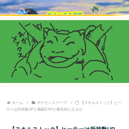
ホーム
ポケモンスリープ
【スキルストック】ヒー
ラーは所持数UPと睡眠EXPが優先的になるか