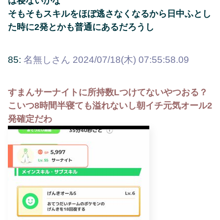
は寝ないかな
そもそもスキルをほぼ逃さなくなるから日中ふとし
た時に2発とかも普通にあるだろうし
85:
名無しさん
2024/07/18(木) 07:55:58.09
すまんサーナイトに所持数Lつけてないやつおる？
こいつ8時間半寝ても溢れないし朝イチ元気オール2
発確定だわ