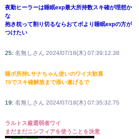
夜勤ヒーラーは睡眠exp最大所持数スキ確が理想か
な
抱き枕って割り切るならおてボより睡眠expの方が
つけたい
25:
名無しさん
2024/07/18(木) 07:39:12.38
睡ボ所持Lサナちゃん使いのワイ大歓喜
75でスキ確解放まで添い遂げるで
19:
名無しさん
2024/07/18(木) 07:35:32.75
ラルトス厳選弱者ワイ
まだまだニンフィアを使うことを決意