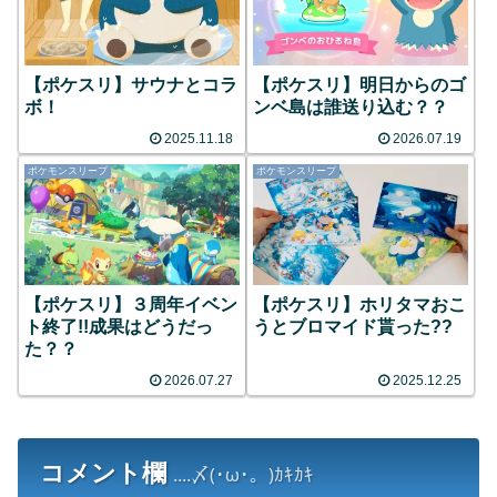
【ポケスリ】サウナとコラ
【ポケスリ】明日からのゴ
ボ！
ンベ島は誰送り込む？？
2025.11.18
2026.07.19
ポケモンスリープ
ポケモンスリープ
【ポケスリ】３周年イベン
【ポケスリ】ホリタマおこ
ト終了!!成果はどうだっ
うとブロマイド貰った??
た？？
2026.07.27
2025.12.25
コメント欄
....〆(･ω･。)ｶｷｶｷ