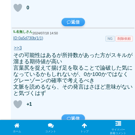
0
返信
5.
名無しさん
2024/07/18 14:50
ID:0a5d730b(1/1)
NG
削除依頼
>>3
その可能性はあるが所持数があった方がスキルが
溜まる期待値が高い
言葉尻を捉えて揚げ足を取ることで論破した気に
なっているかもしれないが、0か100かではなく
グレーゾーンの確率で考えるべき
文脈を読めるなら、その発言はさほど意味がない
と気づくはず
+1
返信
6.
名無しさん
2024/07/18 13:53
サイドバー
ホーム
コメント
トップ
新着コメント
ID:a65ce70c(1/1)