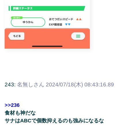
243:
名無しさん
2024/07/18(木) 08:43:16.89
>>236
食材も神だな
サナはABCで個数抑えるのも強みになるな