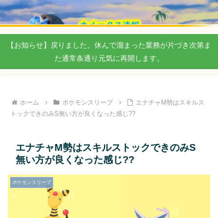
【お知らせ】戻りました。休んで溜まった業務が片づき次第ま
た通常条通り元気に再開します。
ホーム
ポケモンスリープ
エナチャM勢はスキルス
トックできのみS無い方が良くなった感じ??
エナチャM勢はスキルストックできのみS
無い方が良くなった感じ??
ポケモンスリープ