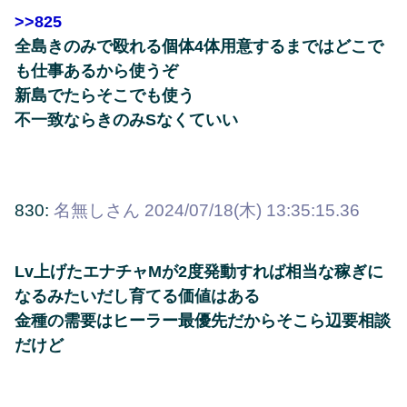
>>825
全島きのみで殴れる個体4体用意するまではどこで
も仕事あるから使うぞ
新島でたらそこでも使う
不一致ならきのみSなくていい
830:
名無しさん
2024/07/18(木) 13:35:15.36
Lv上げたエナチャMが2度発動すれば相当な稼ぎに
なるみたいだし育てる価値はある
金種の需要はヒーラー最優先だからそこら辺要相談
だけど