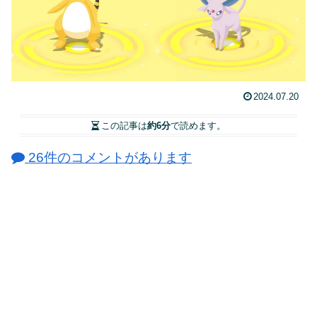
2024.07.20
この記事は
約6分
で読めます。
26件のコメントがあります