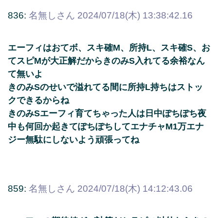
836:
名無しさん
2024/07/18(木) 13:38:42.16
エーフィはおてボ、スキ確M、所持L、スキ確S、お
てスピMが大正解だからきのみS入れてる余裕なん
て無いよ
きのみSのせいで溢れてる間に所持L持ちはストッ
クできるからね
きのみSエーフィ育てちゃった人は日中ぽちぽち夜
中も何回か起きてぽちぽちしてエナチャM1万エナ
ジー無駄にしないよう頑張ってね
859:
名無しさん
2024/07/18(木) 14:12:43.06