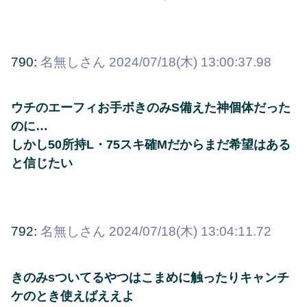
790:
名無しさん
2024/07/18(木) 13:00:37.98
ウチのエーフィお手ボきのみS備えた神個体だった
のに…
しかし50所持L・75スキ確Mだからまだ希望はある
と信じたい
792:
名無しさん
2024/07/18(木) 13:04:11.72
きのみsついてるやつはこまめに触ったりキャンチ
ケのとき使えばええよ