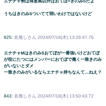
エナチャ勢は得意島以外はおてぼ>きのみSだよ
うちはきのみSついてて弱いわけではないけど
825:
名無しさん
2024/07/18(木) 13:28:47.76
エナチャMはきのみSおてぼが一番強いけどおてぼ
が役にたつにはメンバーにおてぼで働く一致きのみ
がいないとダメ
一致きのみがいるならエナチャ持ちなんて…ねえ？
843:
名無しさん
2024/07/18(木) 13:50:43.72