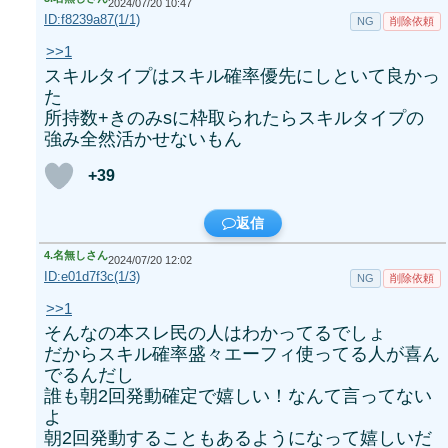
2024/07/20 10:47
ID:f8239a87(1/1)
NG
削除依頼
>>1
スキルタイプはスキル確率優先にしといて良かっ
た
所持数+きのみsに枠取られたらスキルタイプの
強み全然活かせないもん
+39
返信
4.
名無しさん
2024/07/20 12:02
ID:e01d7f3c(1/3)
NG
削除依頼
>>1
そんなの本スレ民の人はわかってるでしょ
だからスキル確率盛々エーフィ使ってる人が喜ん
でるんだし
誰も朝2回発動確定で嬉しい！なんて言ってない
よ
朝2回発動することもあるようになって嬉しいだ