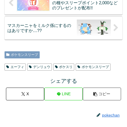
の種やスリープポイント2,000など
のプレゼントが配布!!
マスカーニャをミルク係にするの
はありですか…??
ポケモンスリープ
エーフィ
デンリュウ
ポケスリ
ポケモンスリープ
シェアする
X
LINE
コピー
pokechan