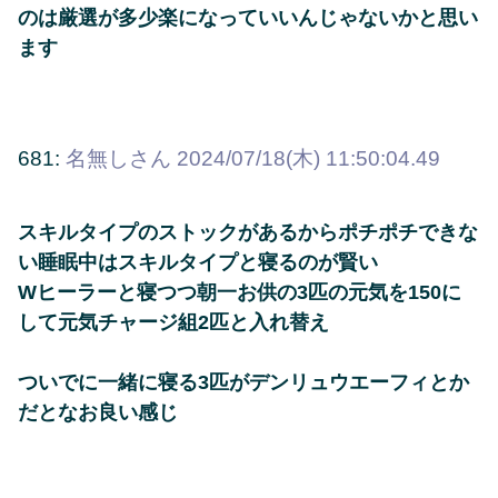
のは厳選が多少楽になっていいんじゃないかと思い
ます
681:
名無しさん
2024/07/18(木) 11:50:04.49
スキルタイプのストックがあるからポチポチできな
い睡眠中はスキルタイプと寝るのが賢い
Wヒーラーと寝つつ朝一お供の3匹の元気を150に
して元気チャージ組2匹と入れ替え
ついでに一緒に寝る3匹がデンリュウエーフィとか
だとなお良い感じ