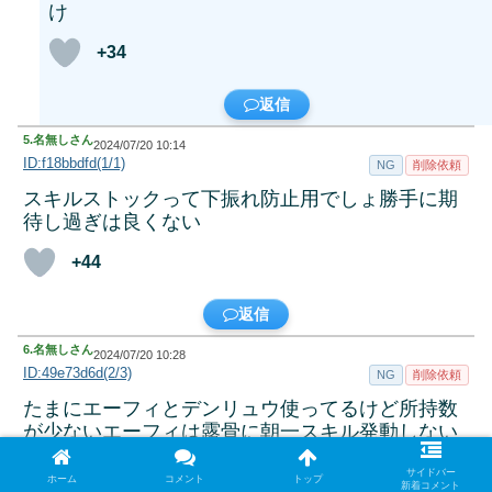
け
+34
返信
5.
名無しさん
2024/07/20 10:14
ID:f18bbdfd(1/1)
NG
削除依頼
スキルストックって下振れ防止用でしょ勝手に期
待し過ぎは良くない
+44
返信
6.
名無しさん
2024/07/20 10:28
ID:49e73d6d(2/3)
NG
削除依頼
たまにエーフィとデンリュウ使ってるけど所持数
が少ないエーフィは露骨に朝一スキル発動しない
ね
サイドバー
スキルストックするところまで持っていく方が大
ホーム
コメント
トップ
新着コメント