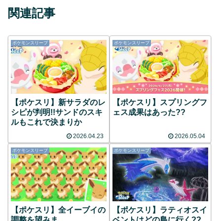
関連記事
ポケモンスリープ
ポケモンスリープ
【ポケスリ】新サラダのレ
【ポケスリ】スプリングフ
シピが判明!!サンドのスキ
ェス成果はあった??
ルもこれで決まりか
2026.04.23
2026.05.04
ポケモンスリープ
ポケモンスリープ
【ポケスリ】全イーブイの
【ポケスリ】ラティオスイ
調整を望みま
ベントはどの島に行く??