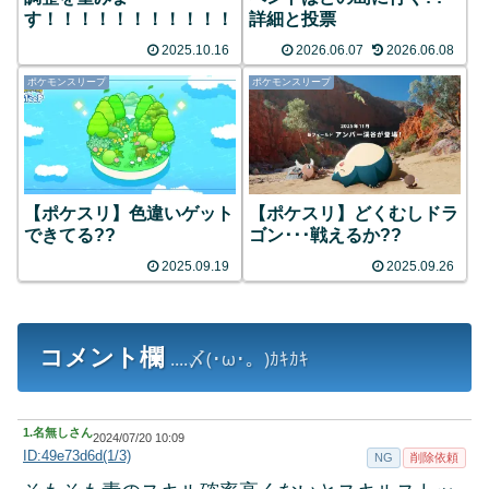
す！！！！！！！！！！！
詳細と投票
2025.10.16
2026.06.07
2026.06.08
ポケモンスリープ
ポケモンスリープ
【ポケスリ】色違いゲット
【ポケスリ】どくむしドラ
できてる??
ゴン･･･戦えるか??
2025.09.19
2025.09.26
コメント欄
....〆(･ω･。)ｶｷｶｷ
1.
名無しさん
2024/07/20 10:09
ID:49e73d6d(1/3)
NG
削除依頼