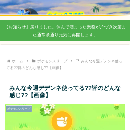
【お知らせ】戻りました。休んで溜まった業務が片づき次第ま
た通常条通り元気に再開します。
ホーム
ポケモンスリープ
みんな今週デデンネ使っ
てる??皆のどんな感じ??【画像】
みんな今週デデンネ使ってる??皆のどんな
感じ??【画像】
ポケモンスリープ