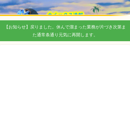
【お知らせ】戻りました。休んで溜まった業務が片づき次第ま
た通常条通り元気に再開します。