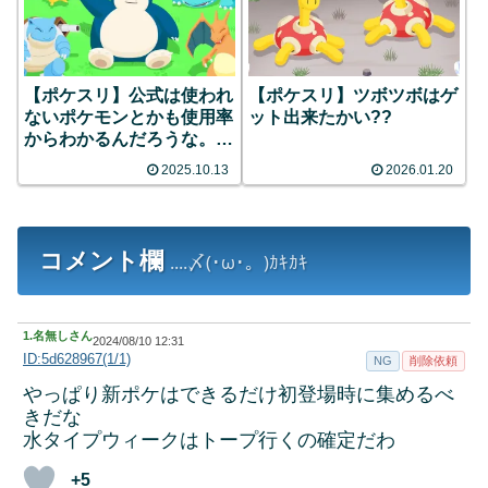
【ポケスリ】公式は使われ
【ポケスリ】ツボツボはゲ
ないポケモンとかも使用率
ット出来たかい??
からわかるんだろうな。誰
だろ 他
2025.10.13
2026.01.20
コメント欄
....〆(･ω･。)ｶｷｶｷ
1.
名無しさん
2024/08/10 12:31
ID:5d628967(1/1)
NG
削除依頼
やっぱり新ポケはできるだけ初登場時に集めるべ
きだな
水タイプウィークはトープ行くの確定だわ
+5