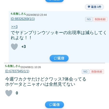
💬 返信 1件
4.
名無しさん
2024/08/10 23:44
ID:88326269(1/1)
NG
削除依頼
>>3
でヤドンプリンウソッキーの出現率は減らしてく
れよな！！
+3
返信
5.
名無しさん
2024/08/11 10:26
ID:67837945(1/1)
NG
削除依頼
今週ワカクサだけどクワッス7体会ってる
ホゲータとニャオハは全然見てない
0
返信