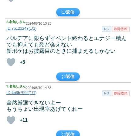
返信
2.
名無しさん
2024/08/10 13:25
ID:7b123247(1/1)
NG
削除依頼
パルデアに限らずイベント終わるとエナジー積ん
でも抑えても殆ど会えない
新ポケはお披露目のときに捕まえるしかない
+5
返信
3.
名無しさん
2024/08/10 14:33
ID:4b6b7992(1/1)
NG
削除依頼
全然厳選できないよー
もうちょい出現率あげてくれー
+11
返信