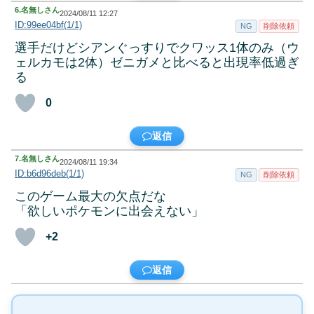
6.
名無しさん
2024/08/11 12:27
ID:99ee04bf(1/1)
NG
削除依頼
選手だけどシアンぐっすりでクワッス1体のみ（ウ
ェルカモは2体）ゼニガメと比べると出現率低過ぎ
る
0
返信
7.
名無しさん
2024/08/11 19:34
ID:b6d96deb(1/1)
NG
削除依頼
このゲーム最大の欠点だな
「欲しいポケモンに出会えない」
+2
返信