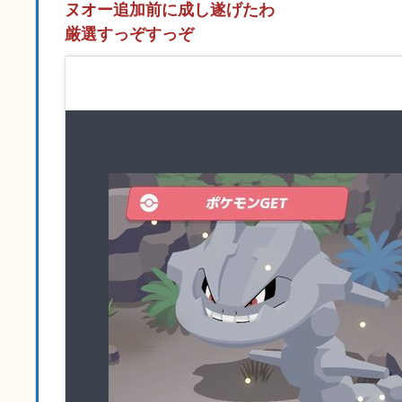
ヌオー追加前に成し遂げたわ
厳選すっぞすっぞ