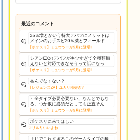
最近のコメント
35％増とかいう特大デバフにメリットは
メインのお手スピ20％減とフィールド効
果のみフェアリーノーマルとか引いたら
【ポケスリ】ミュウツーが9月に登場!!
まともに料理も作れないし終わり控えめ
に言ってカス
シアンEXのデバフがキツすぎて全種類揃
えないと対応できなそうって話になって
るわ
【ポケスリ】ミュウツーが9月に登場!!
呑んでなくない？
【レジェンズZA】ユカリ様好き?
〉全タイプ必要必要ない。なんとでもな
る。つか仮に必須だとしても正直そんな
もんに付き合う気は無い。運営は時間の
【ポケスリ】ミュウツーが9月に登場!!
リソースを甘く見すぎなのよ。ポケスリ
やったことないやろうなと思ってる。〉
ポケスリに来てほしい
ラピスEX最短二年後...
マリルリいいよね
まじでこれすぎるこのゲームタイプの種