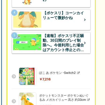
【ポケスリ】コーンカイ
リューて微妙かね
【速報】ポケスリ不正騒
動、30日間のプレイ制
限へ。今後利用した場合
はアカウント停止とのこ
と
ぽこ あ ポケモン -Switch2
￥7,216
ポケットモンスター ポケモンぬいぐ
るみ メガカイリュー 高さ 約33cm