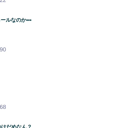
ルなのか•••
.90
.68
のはだめなん？