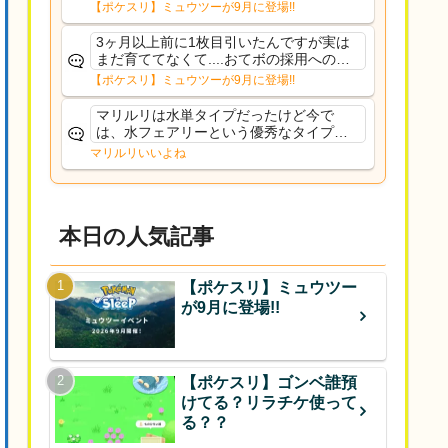
るだろうし後から厳選したい育てたいっ
【ポケスリ】ミュウツーが9月に登場!!
て思ってもどうにもならないのがこのゲ
ームだしな
3ヶ月以上前に1枚目引いたんですが実は
まだ育ててなくて....おてボの採用への影
響は勉強になります。ありがとうござい
【ポケスリ】ミュウツーが9月に登場!!
ますオイルはだいぶ強めのABBレントラ
ーいて芋の方が不安なんで1枚目にしよう
マリルリは水単タイプだったけど今で
かなと思...
は、水フェアリーという優秀なタイプだ
な、後特性力持ちって見た目と全然違う
マリルリいいよね
な
本日の人気記事
【ポケスリ】ミュウツー
が9月に登場!!
【ポケスリ】ゴンベ誰預
けてる？リラチケ使って
る？？