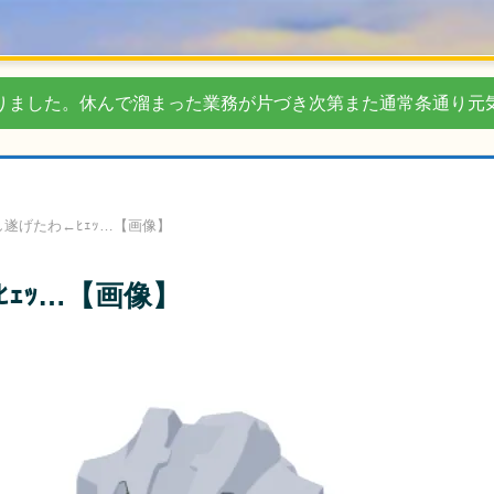
りました。休んで溜まった業務が片づき次第また通常条通り元
遂げたわ←ﾋｪｯ…【画像】
ｪｯ…【画像】