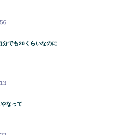
.56
自分でも20くらいなのに
.13
んやなって
.22