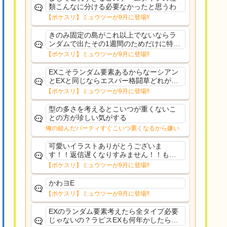
類こんなに分ける必要なかったと思うわ
【ポケスリ】ミュウツーが9月に登場!!
きのみ固定の島がこれ以上でないならラ
ンダムで出たその1週間のためだけに特定
のタイプにリソース割くのなんだかむな
【ポケスリ】ミュウツーが9月に登場!!
しい気がするわ出番がないってわけじゃ
ないから無駄ではないんだけど
EXこそランダム要素あるからなーシアン
とEXと同じならエスパー格闘草どれが事
前に来るか分からんから、積む必要があ
【ポケスリ】ミュウツーが9月に登場!!
るミュウツーは使いにくくね？って思っ
た
型の多さを考えるとこいつが重くないこ
との方が珍しい気がする
俺の組んだパーティすぐこいつ重くなるから嫌い
可愛いイラストありがとうございま
す！！返信遅くなりすみません！！もう
少ししたら通常再開できます！
【ポケスリ】ミュウツーが9月に登場!!
かわヨE
【ポケスリ】ミュウツーが9月に登場!!
EXのランダム要素考えたら全タイプ必要
じゃないの？ラピスEXも何年かしたら来