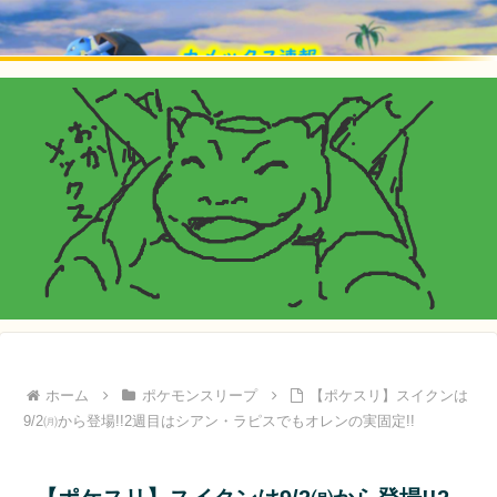
ホーム
ポケモンスリープ
【ポケスリ】スイクンは
9/2㈪から登場!!2週目はシアン・ラピスでもオレンの実固定!!