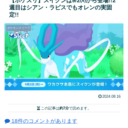
【ポケスリ】スイクンは9/2㈪から登場!!2
週目はシアン・ラピスでもオレンの実固
定!!
ポケモンスリープ
2024.08.16
この記事は
約7分
で読めます。
18件のコメントがあります