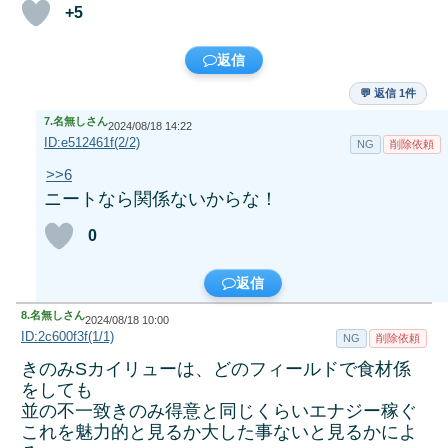
+5
返信
💬 返信 1件
7.
名無しさん
2024/08/18 14:22
ID:e512461f(2/2)
NG
削除依頼
>>6
ニートなら関係ないからな！
0
返信
8.
名無しさん
2024/08/18 10:00
ID:2c600f3f(1/1)
NG
削除依頼
きのみSカイリューは、どのフィールドで食材係
をしても
並の不一致きのみ得意と同じくらいエナジー稼ぐ
これを魅力的と見るか大した事ないと見るかによ