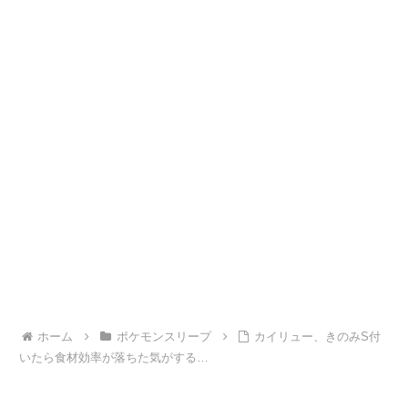
ホーム
ポケモンスリープ
カイリュー、きのみS付
いたら食材効率が落ちた気がする…