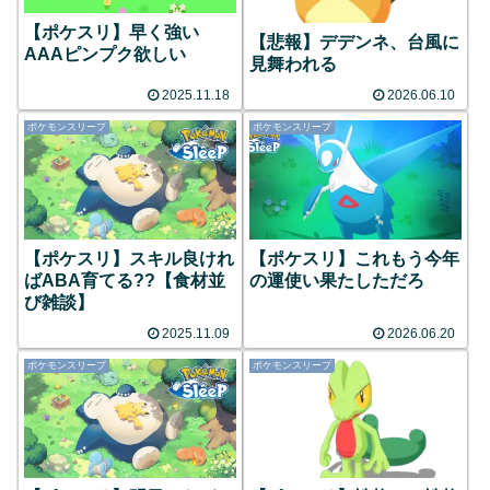
【ポケスリ】早く強い
【悲報】デデンネ、台風に
AAAピンプク欲しい
見舞われる
2025.11.18
2026.06.10
ポケモンスリープ
ポケモンスリープ
【ポケスリ】スキル良けれ
【ポケスリ】これもう今年
ばABA育てる??【食材並
の運使い果たしただろ
び雑談】
2025.11.09
2026.06.20
ポケモンスリープ
ポケモンスリープ