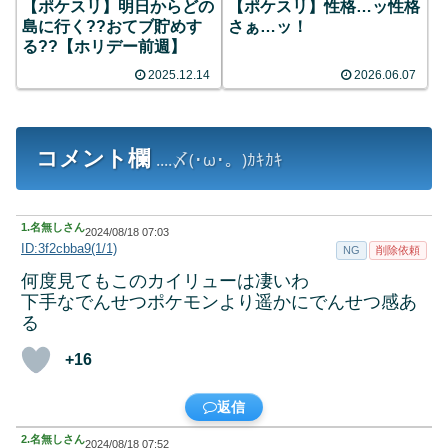
【ポケスリ】明日からどの
【ポケスリ】性格…ッ性格
島に行く??おてブ貯めす
さぁ…ッ！
る??【ホリデー前週】
2025.12.14
2026.06.07
コメント欄
....〆(･ω･。)ｶｷｶｷ
1.
名無しさん
2024/08/18 07:03
ID:3f2cbba9(1/1)
NG
削除依頼
何度見てもこのカイリューは凄いわ
下手なでんせつポケモンより遥かにでんせつ感あ
る
+16
返信
2.
名無しさん
2024/08/18 07:52