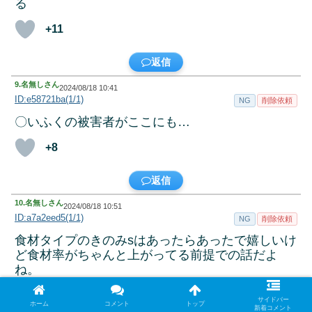
る
+11
返信
9.
名無しさん
2024/08/18 10:41
ID:e58721ba(1/1)
NG
削除依頼
〇いふくの被害者がここにも…
+8
返信
10.
名無しさん
2024/08/18 10:51
ID:a7a2eed5(1/1)
NG
削除依頼
食材タイプのきのみsはあったらあったで嬉しいけ
ど食材率がちゃんと上がってる前提での話だよ
ね。
+16
サイドバー
ホーム
コメント
トップ
新着コメント