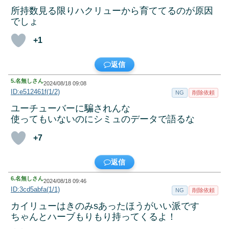
所持数見る限りハクリューから育ててるのが原因
でしょ
+1
返信
5.
名無しさん
2024/08/18 09:08
ID:e512461f(1/2)
NG
削除依頼
ユーチューバーに騙されんな
使ってもいないのにシミュのデータで語るな
+7
返信
6.
名無しさん
2024/08/18 09:46
ID:3cd5abfa(1/1)
NG
削除依頼
カイリューはきのみsあったほうがいい派です
ちゃんとハーブもりもり持ってくるよ！