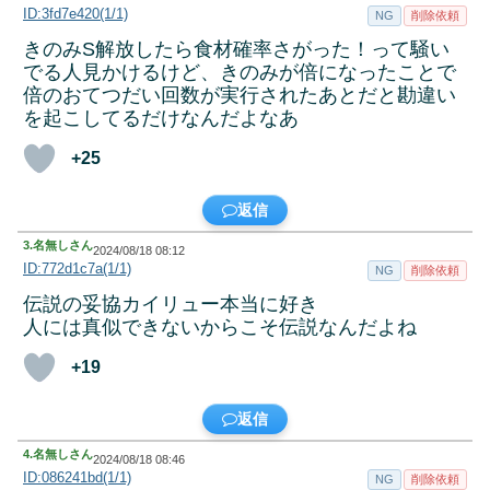
ID:3fd7e420(1/1)
NG
削除依頼
きのみS解放したら食材確率さがった！って騒い
でる人見かけるけど、きのみが倍になったことで
倍のおてつだい回数が実行されたあとだと勘違い
を起こしてるだけなんだよなあ
+25
返信
3.
名無しさん
2024/08/18 08:12
ID:772d1c7a(1/1)
NG
削除依頼
伝説の妥協カイリュー本当に好き
人には真似できないからこそ伝説なんだよね
+19
返信
4.
名無しさん
2024/08/18 08:46
ID:086241bd(1/1)
NG
削除依頼