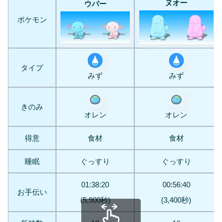
ヌオー
ウパー
ポケモン
タイプ
みず
みず
きのみ
オレン
オレン
得意
食材
食材
睡眠
ぐっすり
ぐっすり
01:38:20
00:56:40
お手伝い
(5,900秒)
(3,400秒)