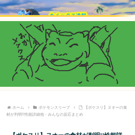
ホーム
ポケモンスリープ
【ポケスリ】ヌオーの食
材が判明!!性能詳細他・みんなの反応まとめ