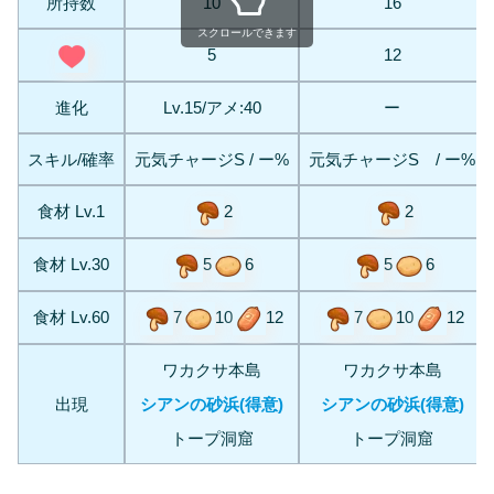
所持数
10
16
スクロールできます
5
12
進化
Lv.15/アメ:40
ー
スキル/確率
元気チャージS / ー%
元気チャージS / ー%
食材 Lv.1
2
2
食材 Lv.30
5
6
5
6
食材 Lv.60
7
10
12
7
10
12
ワカクサ本島
ワカクサ本島
出現
シアンの砂浜
(得意)
シアンの砂浜(得意)
トープ洞窟
トープ洞窟