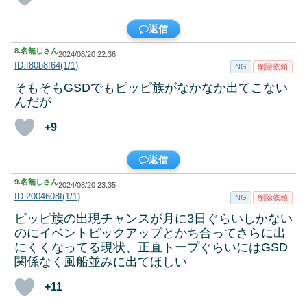
返信
8.
名無しさん
2024/08/20 22:36
ID:f80b8f64(1/1)
NG
削除依頼
そもそもGSDでもピッピ族がなかなか出てこない
んだが
+9
返信
9.
名無しさん
2024/08/20 23:35
ID:2004608f(1/1)
NG
削除依頼
ピッピ族の出現チャンスが月に3日ぐらいしかない
のにイベントピックアップとかち合ってさらに出
にくくなってる現状、正直トープぐらいにはGSD
関係なく風船並みに出てほしい
+11