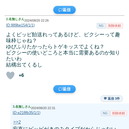
返信
2.
名無しさん
2024/08/20 22:26
ID:889be154(1/1)
NG
削除依頼
よくピッピ飴送れってあるけど、ピクシーって趣
味枠じゃね？
ゆびふりたかったらトゲキッスでよくね？
ピクシーの使いどころと本当に需要あるのか知り
たいわ
結構出てくるし
+6
返信
💬 返信 3件
3.
名無しさん
2024/08/20 22:31
ID:e218fb35(1/1)
NG
削除依頼
>>2
安直にピッピがきのみタイプだからじゃない