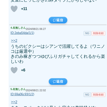
+11
返信
4.
名無しさん
2024/08/21 06:27
ID:2eba54da(1/1)
NG
削除依頼
>>2
うちのピクシーはシアンで活躍してるよ（ワニノ
コは厳選中）
きのみ稼ぎつつゆびふりガチャしてくれるから楽
しいわ
+6
返信
5.
名無しさん
2024/08/21 22:02
ID:69a06c93(1/2)
NG
削除依頼
>>2