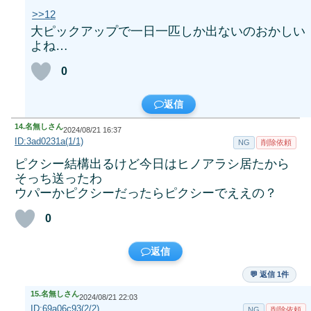
>>12
大ピックアップで一日一匹しか出ないのおかしい
よね…
0
返信
14.
名無しさん
2024/08/21 16:37
ID:3ad0231a(1/1)
NG
削除依頼
ピクシー結構出るけど今日はヒノアラシ居たから
そっち送ったわ
ウパーかピクシーだったらピクシーでええの？
0
返信
💬 返信 1件
15.
名無しさん
2024/08/21 22:03
ID:69a06c93(2/2)
NG
削除依頼