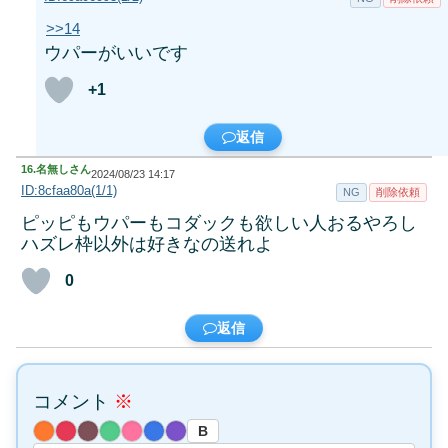
>>14
ウパーがいいです
+1
返信
16.
名無しさん
2024/08/23 14:17
ID:8cfaa80a(1/1)
NG
削除依頼
ピッピもウパーもコダックも欲しい人おるやろし
ハズレ枠以外は好きなの送れよ
0
返信
コメント
※
B