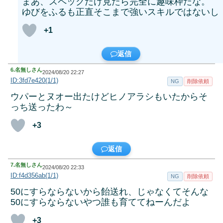
まあ、スペックだけ見たら完全に趣味枠だな。
ゆびをふるも正直そこまで強いスキルではないし
+1
返信
6.
名無しさん
2024/08/20 22:27
ID:3fd7e420(1/1)
NG
削除依頼
ウパーとヌオー出たけどヒノアラシもいたからそ
っち送ったわ～
+3
返信
7.
名無しさん
2024/08/20 22:33
ID:f4d356ab(1/1)
NG
削除依頼
50にすらならないから飴送れ、じゃなくてそんな
50にすらならないやつ誰も育ててねーんだよ
+3