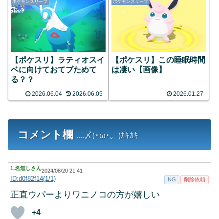
ポケモンスリープ
ポケモンスリープ
【ポケスリ】ラティオスイ
【ポケスリ】この睡眠時間
ベに向けておてブためて
は凄い【画像】
る？？
2026.06.04
2026.06.05
2026.01.27
コメント欄
....〆(･ω･。)ｶｷｶｷ
1.
名無しさん
2024/08/20 21:41
ID:d0f82f14(1/1)
NG
削除依頼
正直ウパーよりワニノコの方が嬉しい
+4