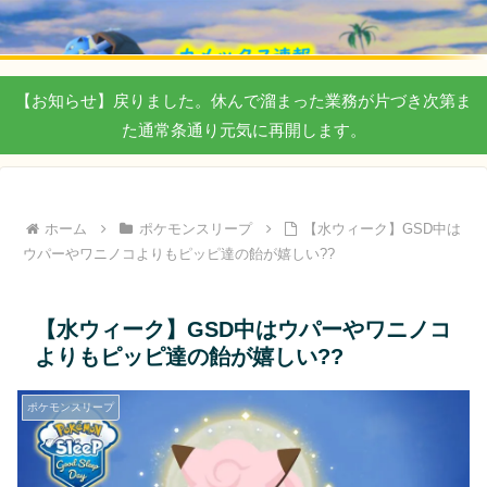
【お知らせ】戻りました。休んで溜まった業務が片づき次第ま
た通常条通り元気に再開します。
ホーム
ポケモンスリープ
【水ウィーク】GSD中は
ウパーやワニノコよりもピッピ達の飴が嬉しい??
【水ウィーク】GSD中はウパーやワニノコ
よりもピッピ達の飴が嬉しい??
ポケモンスリープ