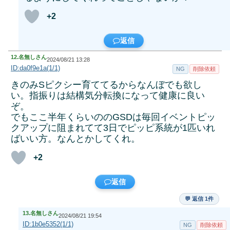
+2
返信
12.
名無しさん
2024/08/21 13:28
ID:da0f9e1a(1/1)
NG
削除依頼
きのみSピクシー育ててるからなんぼでも欲し
い。指振りは結構気分転換になって健康に良い
ぞ。
でもここ半年くらいののGSDは毎回イベントピッ
クアップに阻まれてて3日でピッピ系統が1匹いれ
ばいい方。なんとかしてくれ。
+2
返信
💬 返信 1件
13.
名無しさん
2024/08/21 19:54
ID:1b0e5352(1/1)
NG
削除依頼