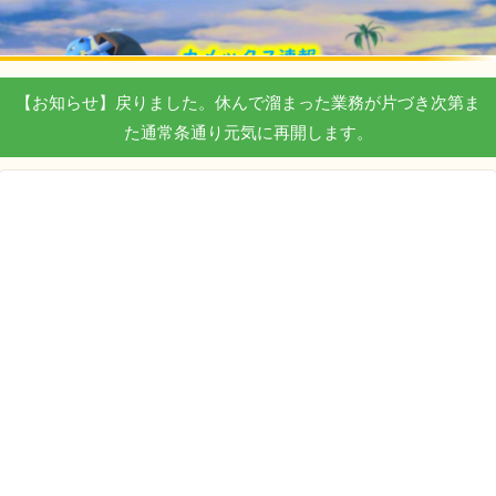
【お知らせ】戻りました。休んで溜まった業務が片づき次第ま
た通常条通り元気に再開します。