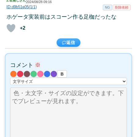
2.
名無しさん
2024/08/28 09:16
ID:d9b51e05(1/1)
NG
削除依頼
ホゲータ実装前はスコーン作る足枷だったな
+2
返信
コメント
※
B