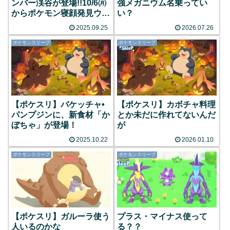
ンバー渓谷が登場!!10/6㈪
強メガニウム名乗ってい
からポケモン寝顔発見ウィ
い？
ーク vol.2も開催
2025.09.25
2026.07.26
ポケモンスリープ
ポケモンスリープ
【ポケスリ】バケッチャ•
【ポケスリ】カボチャ料理
パンプジンに、新食材「か
とか未だに作れてないんだ
ぼちゃ」が登場！
が
2025.10.22
2026.01.10
ポケモンスリープ
ポケモンスリープ
【ポケスリ】ガルーラ使う
プラス・マイナス使って
人いるのかな
る？？