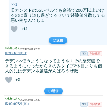
>>1
旧カンストの55レベルでも余裕で200万以上いけ
るのに寄り道し過ぎてるせいで経験値分散してる
悪い例なんでしょ
+12
返信
3.
名無しさん
2024/09/01 22:28
ID:966fc8fb(1/1)
NG
削除依頼
デデンネ使うようになってようやくその壁突破で
きるようになったからきのみタイプ2体目よりも個
人的にはデデンネ厳選がんばろうぜ派
+2
返信
4.
名無しさん
2024/09/01 22:32
ID:92c99721(1/1)
NG
削除依頼