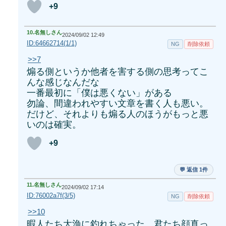
+9
10.
名無しさん
2024/09/02 12:49
ID:64662714(1/1)
NG
削除依頼
>>7
煽る側というか他者を害する側の思考ってこ
んな感じなんだな
一番最初に「僕は悪くない」がある
勿論、間違われやすい文章を書く人も悪い。
だけど、それよりも煽る人のほうがもっと悪
いのは確実。
+9
💬 返信 1件
11.
名無しさん
2024/09/02 17:14
ID:76002a7f(3/5)
NG
削除依頼
>>10
暇人たち大漁に釣れちゃった 君たち顔真っ