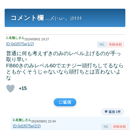
コメント欄
....〆(･ω･。)ｶｷｶｷ
1.
名無しさん
2024/09/01 19:27
ID:0d1f075e(1/2)
NG
削除依頼
普通に何も考えずきのみのレベル上げるのが手っ
取り早い
FB60きのみレベル60でエナジー頭打ちしてるなら
ともかくそうじゃないなら頭打ちとは言わないよ
な
+15
返信
💬 返信 1件
2.
名無しさん
2024/09/01 22:44
ID:0d1f075e(2/2)
NG
削除依頼