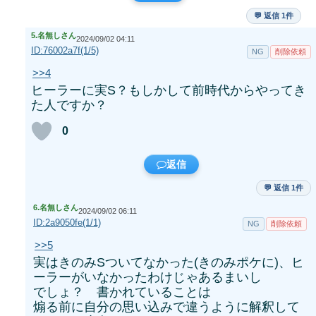
💬 返信 1件
5.
名無しさん
2024/09/02 04:11
ID:76002a7f(1/5)
NG
削除依頼
>>4
ヒーラーに実S？もしかして前時代からやってき
た人ですか？
0
返信
💬 返信 1件
6.
名無しさん
2024/09/02 06:11
ID:2a9050fe(1/1)
NG
削除依頼
>>5
実はきのみSついてなかった(きのみポケに)、ヒ
ーラーがいなかったわけじゃあるまいし
でしょ？ 書かれていることは
煽る前に自分の思い込みで違うように解釈して