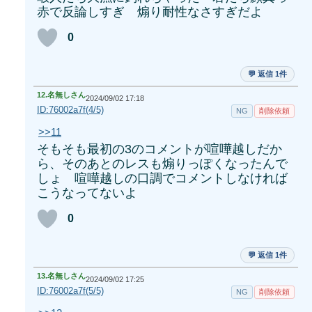
赤で反論しすぎ 煽り耐性なさすぎだよ
0
💬 返信 1件
12.
名無しさん
2024/09/02 17:18
ID:76002a7f(4/5)
NG
削除依頼
>>11
そもそも最初の3のコメントが喧嘩越しだか
ら、そのあとのレスも煽りっぽくなったんで
しょ 喧嘩越しの口調でコメントしなければ
こうなってないよ
0
💬 返信 1件
13.
名無しさん
2024/09/02 17:25
ID:76002a7f(5/5)
NG
削除依頼