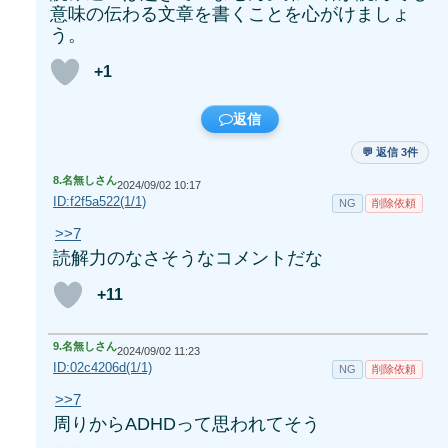
意味の伝わる文章を書くことを心がけましょ
う。
+1
返信
💬 返信 3件
8.
名無しさん
2024/09/02 10:17
ID:f2f5a522(1/1)
NG
削除依頼
>>7
読解力のなさそうなコメントだな
+11
9.
名無しさん
2024/09/02 11:23
ID:02c4206d(1/1)
NG
削除依頼
>>7
周りからADHDって思われてそう