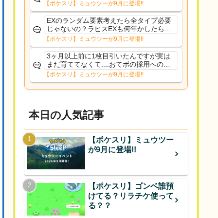
【ポケスリ】ミュウツーが9月に登場!!
EXのランダム要素考えたら全タイプ必要
じゃないの？ラピスEXも何年かしたら来
るだろうし後から厳選したい育てたいっ
【ポケスリ】ミュウツーが9月に登場!!
て思ってもどうにもならないのがこのゲ
ームだしな
3ヶ月以上前に1枚目引いたんですが実は
まだ育ててなくて....おてボの採用への影
響は勉強になります。ありがとうござい
【ポケスリ】ミュウツーが9月に登場!!
ますオイルはだいぶ強めのABBレントラ
ーいて芋の方が不安なんで1枚目にしよう
かなと思...
本日の人気記事
【ポケスリ】ミュウツー
が9月に登場!!
【ポケスリ】ゴンベ誰預
けてる？リラチケ使って
る？？