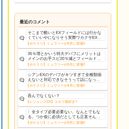
最近のコメント
そこまで酷いとEXフィールドには行かな
くていいやになりそう実際ワカクサEXで
さえあんまり行ってないや
【ポケスリ】ミュウツーが9月に登場!!
35％増とかいう特大デバフにメリットは
メインのお手スピ20％減とフィールド効
果のみフェアリーノーマルとか引いたら
【ポケスリ】ミュウツーが9月に登場!!
まともに料理も作れないし終わり控えめ
に言ってカス
シアンEXのデバフがキツすぎて全種類揃
えないと対応できなそうって話になって
るわ
【ポケスリ】ミュウツーが9月に登場!!
呑んでなくない？
【レジェンズZA】ユカリ様好き?
〉全タイプ必要必要ない。なんとでもな
る。つか仮に必須だとしても正直そんな
もんに付き合う気は無い。運営は時間の
【ポケスリ】ミュウツーが9月に登場!!
リソースを甘く見すぎなのよ。ポケスリ