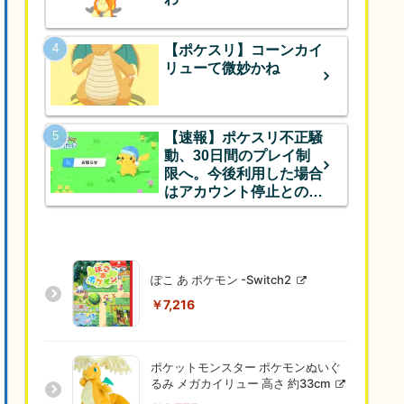
【ポケスリ】コーンカイ
リューて微妙かね
【速報】ポケスリ不正騒
動、30日間のプレイ制
限へ。今後利用した場合
はアカウント停止とのこ
と
ぽこ あ ポケモン -Switch2
￥7,216
ポケットモンスター ポケモンぬいぐ
るみ メガカイリュー 高さ 約33cm