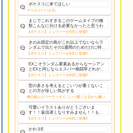
やったことないやろうなと思ってる。〉
ポケスリに来てほしい
ラピスEX最短二年後...
マリルリいいよね
まじでこれすぎるこのゲームタイプの種
類こんなに分ける必要なかったと思うわ
【ポケスリ】ミュウツーが9月に登場!!
きのみ固定の島がこれ以上でないならラ
ンダムで出たその1週間のためだけに特定
のタイプにリソース割くのなんだかむな
【ポケスリ】ミュウツーが9月に登場!!
しい気がするわ出番がないってわけじゃ
ないから無駄ではないんだけど
EXこそランダム要素あるからなーシアン
とEXと同じならエスパー格闘草どれが事
前に来るか分からんから、積む必要があ
【ポケスリ】ミュウツーが9月に登場!!
るミュウツーは使いにくくね？って思っ
た
型の多さを考えるとこいつが重くないこ
との方が珍しい気がする
俺の組んだパーティすぐこいつ重くなるから嫌い
可愛いイラストありがとうございま
す！！返信遅くなりすみません！！もう
少ししたら通常再開できます！
【ポケスリ】ミュウツーが9月に登場!!
かわヨE