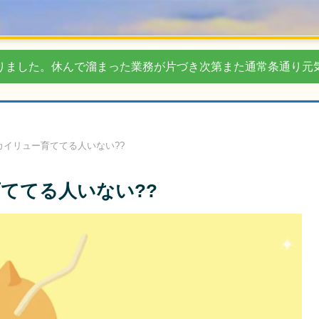
りました。休んで溜まった業務が片づき次第また通常条通り元
カイリュー育ててる人いない??
ててる人いない??