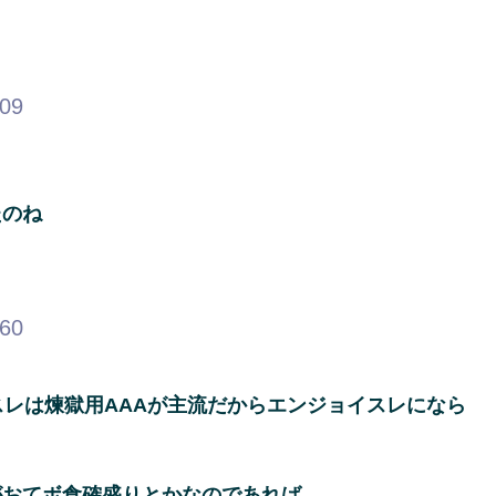
.09
たのね
.60
スレは煉獄用AAAが主流だからエンジョイスレになら
がおてボ食確盛りとかなのであれば