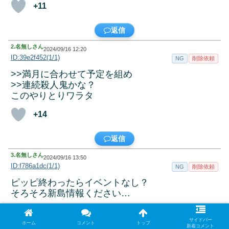
+11
返信
2.
名無しさん
2024/09/16 12:20
ID:39e2f452(1/1)
NG
削除依頼
>>満月に合わせて予定を組め
>>連続殺人鬼かな？
このやりとりワラタ
+14
返信
3.
名無しさん
2024/09/16 13:50
ID:f786a1dc(1/1)
NG
削除依頼
ピッピ終わったらイベントなし？
そろそろ新島情報ください…
+8
サイドバー
ホーム
コメント
トップ
新着コメント