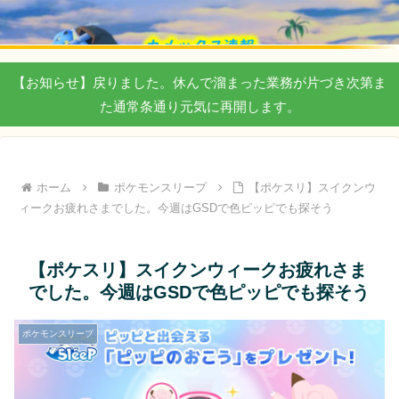
【お知らせ】戻りました。休んで溜まった業務が片づき次第ま
た通常条通り元気に再開します。
ホーム
ポケモンスリープ
【ポケスリ】スイクンウ
ィークお疲れさまでした。今週はGSDで色ピッピでも探そう
【ポケスリ】スイクンウィークお疲れさま
でした。今週はGSDで色ピッピでも探そう
ポケモンスリープ