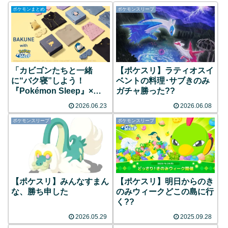
ポケモンまとめ
ポケモンスリープ
「カビゴンたちと一緒
【ポケスリ】ラティオスイ
に“バク寝”しよう！
ベントの料理･サブきのみ
『Pokémon Sleep』×
ガチャ勝った??
TENTIALの限定パジャマ
2026.06.23
2026.06.08
が可愛すぎる」
ポケモンスリープ
ポケモンスリープ
【ポケスリ】みんなすまん
【ポケスリ】明日からのき
な、勝ち申した
のみウィークどこの島に行
く??
2026.05.29
2025.09.28