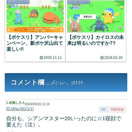
ポケモンスリープ
ポケモンスリープ
【ポケスリ】アンバーキャ
【ポケスリ】カイロスの未
ンペーン、新ポケ沢山出て
来は明るいのですか??
楽しい!!
2025.11.11
2026.02.20
コメント欄
....〆(･ω･。)ｶｷｶｷ
1.
名無しさん
2024/09/16 11:19
ID:bffac341(1/1)
NG
削除依頼
自分も、シアンマスター20いったのに☆1寝顔で
萎えた（泣）。