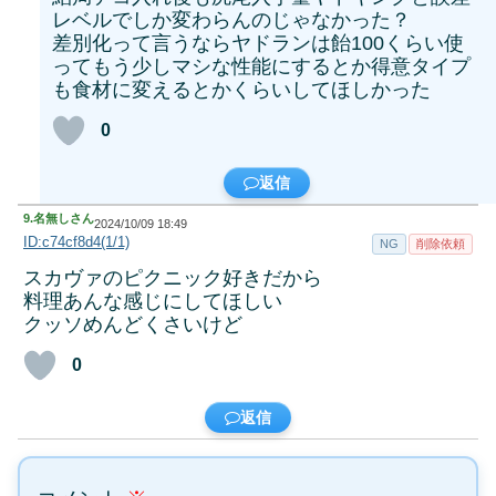
レベルでしか変わらんのじゃなかった？
差別化って言うならヤドランは飴100くらい使
ってもう少しマシな性能にするとか得意タイプ
も食材に変えるとかくらいしてほしかった
0
返信
9.
名無しさん
2024/10/09 18:49
ID:c74cf8d4(1/1)
NG
削除依頼
スカヴァのピクニック好きだから
料理あんな感じにしてほしい
クッソめんどくさいけど
0
返信