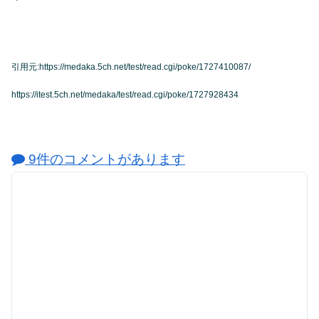
引用元:https://medaka.5ch.net/test/read.cgi/poke/1727410087/
https://itest.5ch.net/medaka/test/read.cgi/poke/1727928434
9件のコメントがあります