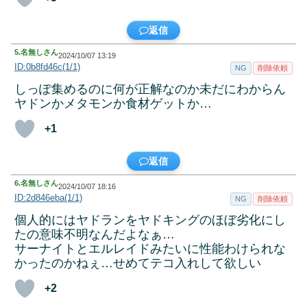
返信
5.
名無しさん
2024/10/07 13:19
ID:0b8fd46c(1/1)
NG
削除依頼
しっぽ集めるのに何が正解なのか未だにわからん
ヤドンかメタモンか食材ゲットか…
+1
返信
6.
名無しさん
2024/10/07 18:16
ID:2d846eba(1/1)
NG
削除依頼
個人的にはヤドランをヤドキングのほぼ劣化にし
たの意味不明なんだよなぁ…
サーナイトとエルレイドみたいに性能わけられな
かったのかねぇ…せめてテコ入れして欲しい
+2