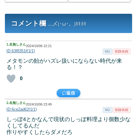
コメント欄
....〆(･ω･。)ｶｷｶｷ
1.
名無しさん
2024/10/06 22:21
ID:63f8351f(1/1)
NG
削除依頼
メタモンの飴がハズレ扱いにならない時代が来
る！？
0
返信
2.
名無しさん
2024/10/06 23:49
ID:6ce2ad62(1/1)
NG
削除依頼
しっぽ4とかなんで現状のしっぽ料理より個数少な
くしてるんだ
作りやすくしたらダメだろ