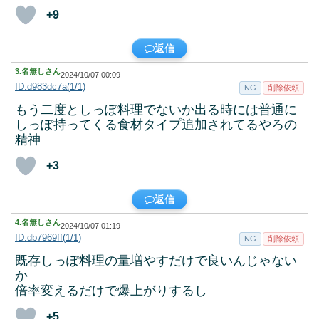
+9
返信
3.
名無しさん
2024/10/07 00:09
ID:d983dc7a(1/1)
NG
削除依頼
もう二度としっぽ料理でないか出る時には普通に
しっぽ持ってくる食材タイプ追加されてるやろの
精神
+3
返信
4.
名無しさん
2024/10/07 01:19
ID:db7969ff(1/1)
NG
削除依頼
既存しっぽ料理の量増やすだけで良いんじゃない
か
倍率変えるだけで爆上がりするし
+5