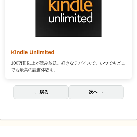
Audible オーディオブック
プロの朗読で「聴く」読書。通勤中や家事の合間が、あな
ただけの贅沢な読書時間に変わります。
← 戻る
次へ →