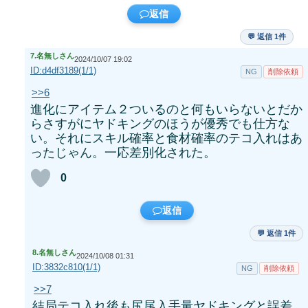
返信
💬 返信 1件
7.
名無しさん
2024/10/07 19:02
ID:d4df3189(1/1)
NG
削除依頼
>>6
進化にアイテム２ついるのと何もいらないとだか
らさすがにヤドキングのほうが優秀でも仕方な
い。それにスキル確率と食材確率のテコ入れはあ
ったじゃん。一応差別化された。
0
返信
💬 返信 1件
8.
名無しさん
2024/10/08 01:31
ID:3832c810(1/1)
NG
削除依頼
>>7
結局テコ入れ後も尻尾入手量ヤドキングと誤差