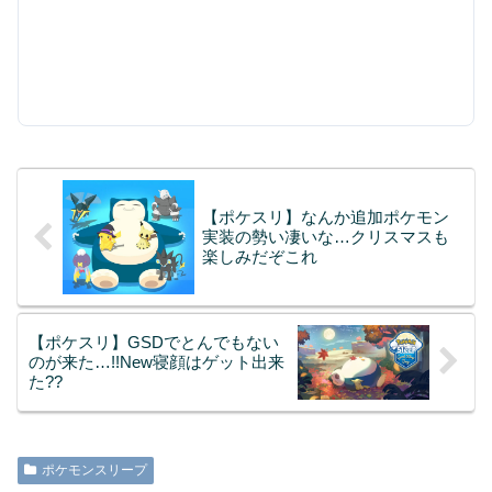
【ポケスリ】なんか追加ポケモン
実装の勢い凄いな…クリスマスも
楽しみだぞこれ
【ポケスリ】GSDでとんでもない
のが来た…!!New寝顔はゲット出来
た??
ポケモンスリープ