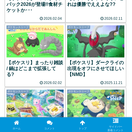
パック2026が登場!!食材チ
れは優勝でええよな??
ケットか･･･
2026.02.04
2026.02.11
ポケモンスリープ
ポケモンスリープ
【ポケスリ】まったり雑談
【ポケスリ】ダークライの
/ 鍋はどこまで拡張して
出現をオフにさせてほしい
る?
【NMD】
2026.02.02
2025.11.21
ポケモンスリープ
ポケモンスリープ
【ポケスリ】ミュウのミラ
【ポケスリ】今年はレベル
サイドバー
ホーム
コメント
トップ
新着コメント