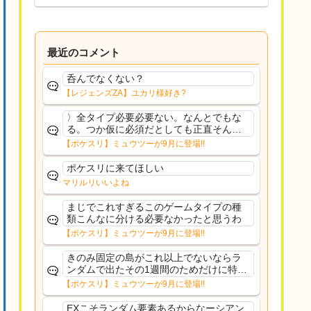
最近のコメント
呑んでなくない？
【レジェンズZA】ユカリ様好き?
〉全タイプ必要必要ない。なんとでもな
る。つか仮に必須だとしても正直そんな
もんに付き合う気は無い。運営は時間の
【ポケスリ】ミュウツーが9月に登場!!
リソースを甘く見すぎなのよ。ポケスリ
やったことないやろうなと思ってる。〉
ポケスリに来てほしい
ラピスEX最短二年後...
マリルリいいよね
まじでこれすぎるこのゲームタイプの種
類こんなに分ける必要なかったと思うわ
【ポケスリ】ミュウツーが9月に登場!!
きのみ固定の島がこれ以上でないならラ
ンダムで出たその1週間のためだけに特定
のタイプにリソース割くのなんだかむな
【ポケスリ】ミュウツーが9月に登場!!
しい気がするわ出番がないってわけじゃ
ないから無駄ではないんだけど
EXこそランダム要素あるからなーシアン