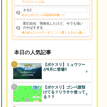
な、後特性力持ちって見た目と全然違う
マリルリいいよね
な
ネモ2
好きなポケモンの戦闘BGM書いて
変幻自在 弱体化したけど、今でも強い
のやばすぎる
俺の組んだパーティすぐこいつ重くなるから嫌い
本日の人気記事
【ポケスリ】ミュウツー
が9月に登場!!
【ポケスリ】ゴンベ誰預
けてる？リラチケ使って
る？？