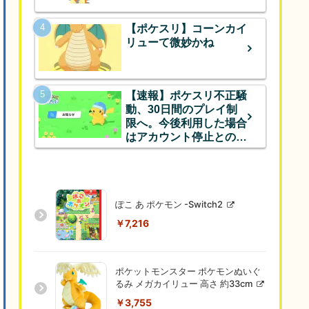
【ポケスリ】コーンカイ
リューて微妙かね
【速報】ポケスリ不正騒
動、30日間のプレイ制
限へ。今後利用した場合
はアカウント停止とのこ
と
ぽこ あ ポケモン -Switch2
￥7,216
ポケットモンスター ポケモンぬいぐ
るみ メガカイリュー 高さ 約33cm
￥3,755