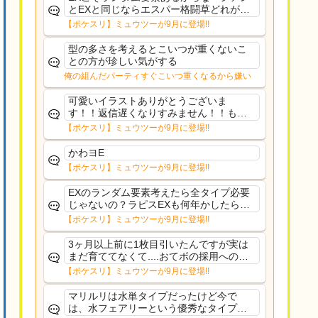
とEXと同じならエスパー格闘草どれが事
前に来るか分からんから、積む必要があ
【ポケスリ】ミュウツーが9月に登場!!
るミュウツーは使いにくくね？って思っ
た
型の多さを考えるとこいつが重くないこ
との方が珍しい気がする
俺の組んだパーティすぐこいつ重くなるから嫌い
可愛いイラストありがとうございま
す！！返信遅くなりすみません！！もう
少ししたら通常再開できます！
【ポケスリ】ミュウツーが9月に登場!!
かわヨE
【ポケスリ】ミュウツーが9月に登場!!
EXのランダム要素考えたら全タイプ必要
じゃないの？ラピスEXも何年かしたら来
るだろうし後から厳選したい育てたいっ
【ポケスリ】ミュウツーが9月に登場!!
て思ってもどうにもならないのがこのゲ
ームだしな
3ヶ月以上前に1枚目引いたんですが実は
まだ育ててなくて....おてボの採用への影
響は勉強になります。ありがとうござい
【ポケスリ】ミュウツーが9月に登場!!
ますオイルはだいぶ強めのABBレントラ
ーいて芋の方が不安なんで1枚目にしよう
マリルリは水単タイプだったけど今で
かなと思...
は、水フェアリーという優秀なタイプだ