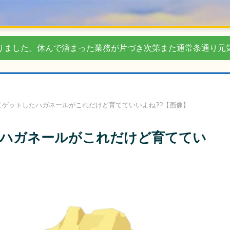
りました。休んで溜まった業務が片づき次第また通常条通り元
てゲットしたハガネールがこれだけど育てていいよね??【画像】
ハガネールがこれだけど育ててい