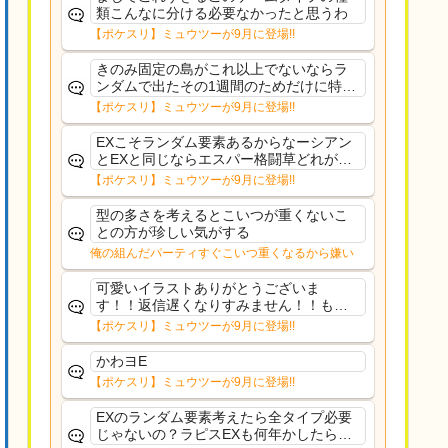
類こんなに分ける必要なかったと思うわ
【ポケスリ】ミュウツーが9月に登場!!
きのみ固定の島がこれ以上でないならラ
ンダムで出たその1週間のためだけに特定
のタイプにリソース割くのなんだかむな
【ポケスリ】ミュウツーが9月に登場!!
しい気がするわ出番がないってわけじゃ
ないから無駄ではないんだけど
EXこそランダム要素あるからなーシアン
とEXと同じならエスパー格闘草どれが事
前に来るか分からんから、積む必要があ
【ポケスリ】ミュウツーが9月に登場!!
るミュウツーは使いにくくね？って思っ
た
型の多さを考えるとこいつが重くないこ
との方が珍しい気がする
俺の組んだパーティすぐこいつ重くなるから嫌い
可愛いイラストありがとうございま
す！！返信遅くなりすみません！！もう
少ししたら通常再開できます！
【ポケスリ】ミュウツーが9月に登場!!
かわヨE
【ポケスリ】ミュウツーが9月に登場!!
EXのランダム要素考えたら全タイプ必要
じゃないの？ラピスEXも何年かしたら来