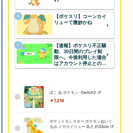
【ポケスリ】コーンカイ
リューて微妙かね
【速報】ポケスリ不正騒
動、30日間のプレイ制
限へ。今後利用した場合
はアカウント停止とのこ
と
ぽこ あ ポケモン -Switch2
￥7,216
ポケットモンスター ポケモンぬいぐ
るみ メガカイリュー 高さ 約33cm