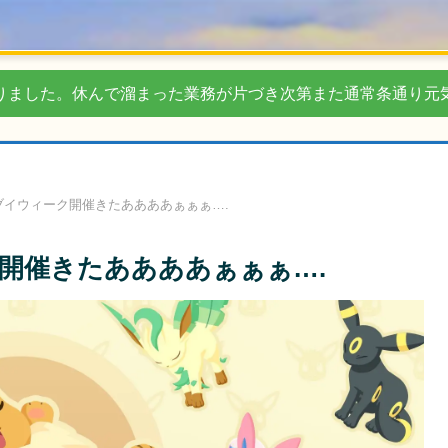
りました。休んで溜まった業務が片づき次第また通常条通り元
ブイウィーク開催きたああああぁぁぁ….
開催きたああああぁぁぁ….