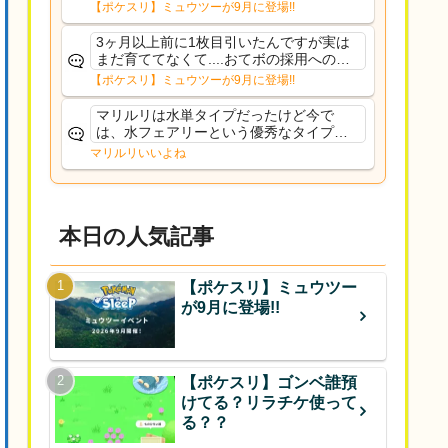
るだろうし後から厳選したい育てたいっ
【ポケスリ】ミュウツーが9月に登場!!
て思ってもどうにもならないのがこのゲ
ームだしな
3ヶ月以上前に1枚目引いたんですが実は
まだ育ててなくて....おてボの採用への影
響は勉強になります。ありがとうござい
【ポケスリ】ミュウツーが9月に登場!!
ますオイルはだいぶ強めのABBレントラ
ーいて芋の方が不安なんで1枚目にしよう
マリルリは水単タイプだったけど今で
かなと思...
は、水フェアリーという優秀なタイプだ
な、後特性力持ちって見た目と全然違う
マリルリいいよね
な
本日の人気記事
【ポケスリ】ミュウツー
が9月に登場!!
【ポケスリ】ゴンベ誰預
けてる？リラチケ使って
る？？