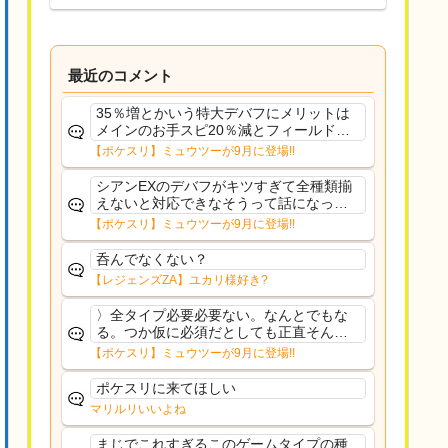
最近のコメント
35％増とかいう特大デバフにメリットは
メインのお手スピ20％減とフィールド効
果のみフェアリーノーマルとか引いたら
【ポケスリ】ミュウツーが9月に登場!!
まともに料理も作れないし終わり控えめ
に言ってカス
シアンEXのデバフがキツすぎて全種類揃
えないと対応できなそうって話になって
るわ
【ポケスリ】ミュウツーが9月に登場!!
呑んでなくない？
【レジェンズZA】ユカリ様好き?
〉全タイプ必要必要ない。なんとでもな
る。つか仮に必須だとしても正直そんな
もんに付き合う気は無い。運営は時間の
【ポケスリ】ミュウツーが9月に登場!!
リソースを甘く見すぎなのよ。ポケスリ
やったことないやろうなと思ってる。〉
ポケスリに来てほしい
ラピスEX最短二年後...
マリルリいいよね
まじでこれすぎるこのゲームタイプの種