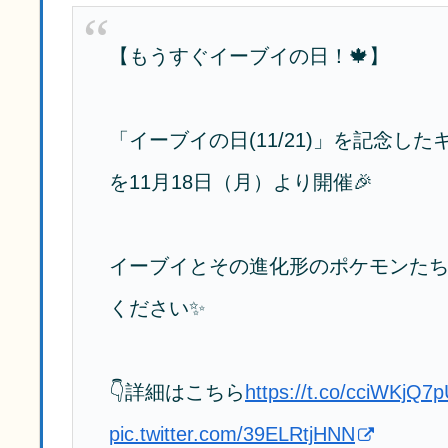
【もうすぐイーブイの日！🍁】
「イーブイの日(11/21)」を記念し
を11月18日（月）より開催🎉
イーブイとその進化形のポケモンたち
ください✨
👇詳細はこちら
https://t.co/cciWKjQ7
pic.twitter.com/39ELRtjHNN