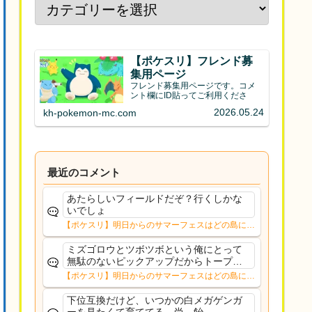
【ポケスリ】フレンド募
集用ページ
フレンド募集用ページです。コメ
ント欄にID貼ってご利用くださ
2026.05.24
kh-pokemon-mc.com
最近のコメント
あたらしいフィールドだぞ？行くしかな
いでしょ
【ポケスリ】明日からのサマーフェスはどの島に行
く？？12日㈬からはNMD
ミズゴロウとツボツボという俺にとって
無駄のないピックアップだからトープだ
わルチャブルもそこまでな性能っぽいし
【ポケスリ】明日からのサマーフェスはどの島に行
安心していける
く？？12日㈬からはNMD
下位互換だけど、いつかの白メガゲンガ