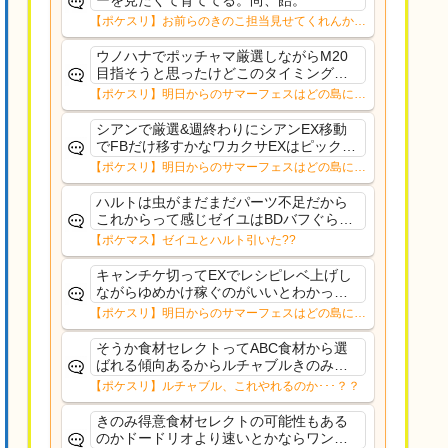
ーを見たくて育ててる。尚、飴。
【ポケスリ】お前らのきのこ担当見せてくれんか…
ウノハナでポッチャマ厳選しながらM20
目指そうと思ったけどこのタイミングで
目指す意味もないことに気づいたそれな
【ポケスリ】明日からのサマーフェスはどの島に行
ら10%デバフ受け入れてもリサexゆめか
く？？12日㈬からはNMD
け集めつつFB配れるワカクサEXの方がい
シアンで厳選&週終わりにシアンEX移動
いかな〜
でFBだけ移すかなワカクサEXはピックア
ップ出てくる確率低すぎるルチャブルも
【ポケスリ】明日からのサマーフェスはどの島に行
食材セレクトでそんなガチ性能でもない
く？？12日㈬からはNMD
からラピス行くほどでもないし
ハルトは虫がまだまだパーツ不足だから
これからって感じゼイユはBDバフぐらい
技1で配れるようにしてほしかった
【ポケマス】ゼイユとハルト引いた??
キャンチケ切ってEXでレシピレベ上げし
ながらゆめかけ稼ぐのがいいとわかって
るのだが、ルチャルブルごときに切るよ
【ポケスリ】明日からのサマーフェスはどの島に行
りデカヌチャン(きのバ)に期待してゆった
く？？12日㈬からはNMD
りトープ
そうか食材セレクトってABC食材から選
ばれる傾向あるからルチャブルきのみ得
意でもない限り挽回きついのか。肝心の
【ポケスリ】ルチャブル、これやれるのか･･･？？
ハーブミートジンジャーのAAA共はデバ
フ受けても強そうな面子だもんなぁ
きのみ得意食材セレクトの可能性もある
のかドードリオより速いとかならワンチ