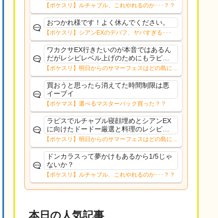
ャン…？
【ポケスリ】ルチャブル、これやれるのか･･･？？
おつかれ様です！よく休んでください。
【ポケスリ】シアンEXのデバフ、ヤバすぎる･･･
ワカクサEX行きたいのが本音ではあるん
だがレシピレベル上げのためにもラピス
かもワカクサEXのデバフ受けながらのレ
【ポケスリ】明日からのサマーフェスはどの島に行
シピ上げってかなりストレス有るんよド
く？？12日㈬からはNMD
ードー厳選とルチャブル寝顔も取っとき
買おうと思ったら消えてた時間制限は悪
たいし
イーブイ
【ポケマス】選べるマスターパック買った？？
ラピスでルチャブル寝顔埋めとシアンEX
に向けたドードー厳選と料理のレシピレ
ベル上げシアンEXにFL移すかは考え中キ
【ポケスリ】明日からのサマーフェスはどの島に行
ャンチケは切らずにまったり過ごす予定
く？？12日㈬からはNMD
ドンカラスって夢かけもあるから1/5じゃ
ないか？
【ポケスリ】ルチャブル、これやれるのか･･･？？
本日の人気記事