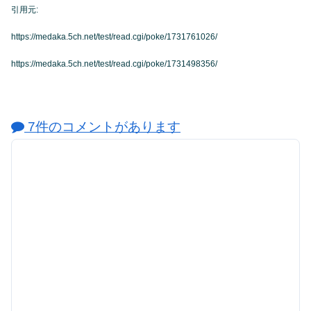
引用元:
https://medaka.5ch.net/test/read.cgi/poke/1731761026/
https://medaka.5ch.net/test/read.cgi/poke/1731498356/
7件のコメントがあります