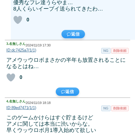
優秀なフレ達うらやま…
8人くらいイーブイ送られてきたわ…
0
返信
3.
名無しさん
2024/11/19 17:30
ID:dc7425a7(1/1)
NG
削除依頼
アメウッウロボまさかの半年も放置されることに
なるとはね…
0
返信
4.
名無しさん
2024/11/19 18:18
ID:89ed7471(1/1)
NG
削除依頼
このゲームかけらはすぐ貯まるけど
アメに関しては本当に渋いからな。
早くウッウロボ月1導入始めて欲しい