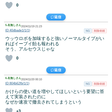
0
返信
5.
名無しさん
2024/11/19 21:23
ID:40dbade1(1/1)
NG
削除依頼
ウッウロボを加味すると強いノーマルタイプがい
ればイーブイ飴も報われる
そう、アルセウスじゃな
0
返信
6.
名無しさん
2024/11/20 00:10
ID:804b62fb(1/1)
NG
削除依頼
かけらの使い道を増やしてほしいという要望に答
えて実装されたのに
なぜか速攻で撤去されてしまうという
+3