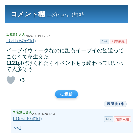
コメント欄
....〆(･ω･。)ｶｷｶｷ
1.
名無しさん
2024/11/19 17:27
ID:ebb952be(1/1)
NG
削除依頼
イーブイウィークなのに誰もイーブイの飴送って
こなくて草生えた
1121ptだけくれたらイベントもう終わって良いっ
て人多そう
+3
返信
💬 返信 1件
2.
名無しさん
2024/11/20 12:31
ID:57c9105f(1/1)
NG
削除依頼
>>1