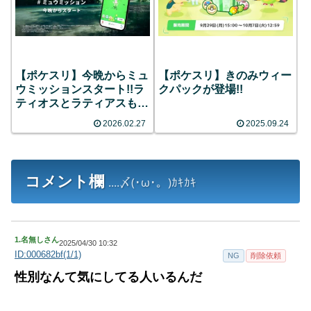
【ポケスリ】今晩からミュ
【ポケスリ】きのみウィー
ウミッションスタート!!ラ
クパックが登場!!
ティオスとラティアスも登
場の模様
2026.02.27
2025.09.24
コメント欄
....〆(･ω･。)ｶｷｶｷ
1.
名無しさん
2025/04/30 10:32
ID:000682bf(1/1)
NG
削除依頼
性別なんて気にしてる人いるんだ