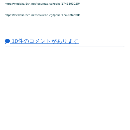
https://medaka.5ch.net/test/read.cgi/poke/1745363025/
https://medaka.5ch.net/test/read.cgi/poke/1742094558/
10件のコメントがあります