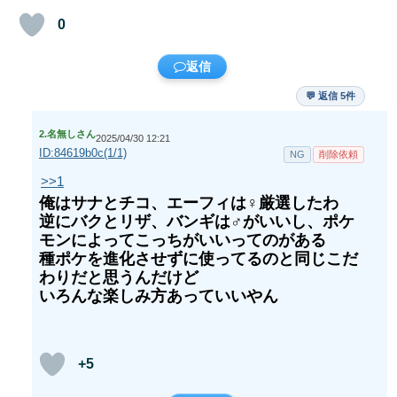
0
返信
💬 返信 5件
2.
名無しさん
2025/04/30 12:21
ID:84619b0c(1/1)
NG
削除依頼
>>1
俺はサナとチコ、エーフィは♀厳選したわ
逆にバクとリザ、バンギは♂がいいし、ポケ
モンによってこっちがいいってのがある
種ポケを進化させずに使ってるのと同じこだ
わりだと思うんだけど
いろんな楽しみ方あっていいやん
+5