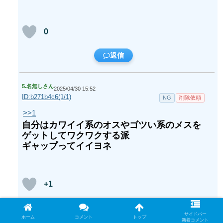
0
返信
5.
名無しさん
2025/04/30 15:52
ID:b271b4c6(1/1)
NG
削除依頼
>>1
自分はカワイイ系のオスやゴツい系のメスを
ゲットしてワクワクする派
ギャップってイイヨネ
+1
返信
サイドバー
ホーム
コメント
トップ
新着コメント