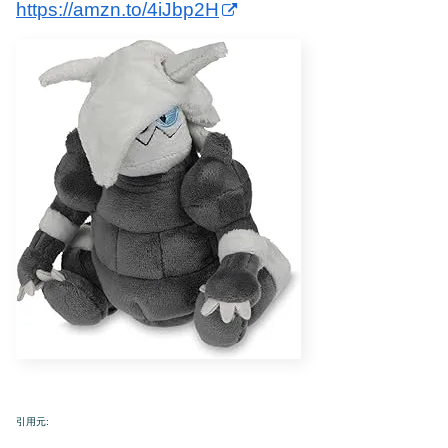
https://amzn.to/4iJbp2H
引用元: