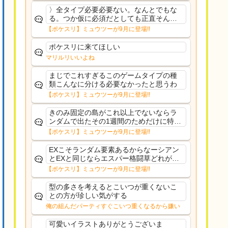
〉全タイプ必要必要ない。なんとでもな
る。つか仮に必須だとしても正直そんな
もんに付き合う気は無い。運営は時間の
【ポケスリ】ミュウツーが9月に登場!!
リソースを甘く見すぎなのよ。ポケスリ
やったことないやろうなと思ってる。〉
ポケスリに来てほしい
ラピスEX最短二年後...
マリルリいいよね
まじでこれすぎるこのゲームタイプの種
類こんなに分ける必要なかったと思うわ
【ポケスリ】ミュウツーが9月に登場!!
きのみ固定の島がこれ以上でないならラ
ンダムで出たその1週間のためだけに特定
のタイプにリソース割くのなんだかむな
【ポケスリ】ミュウツーが9月に登場!!
しい気がするわ出番がないってわけじゃ
ないから無駄ではないんだけど
EXこそランダム要素あるからなーシアン
とEXと同じならエスパー格闘草どれが事
前に来るか分からんから、積む必要があ
【ポケスリ】ミュウツーが9月に登場!!
るミュウツーは使いにくくね？って思っ
た
型の多さを考えるとこいつが重くないこ
との方が珍しい気がする
俺の組んだパーティすぐこいつ重くなるから嫌い
可愛いイラストありがとうございま