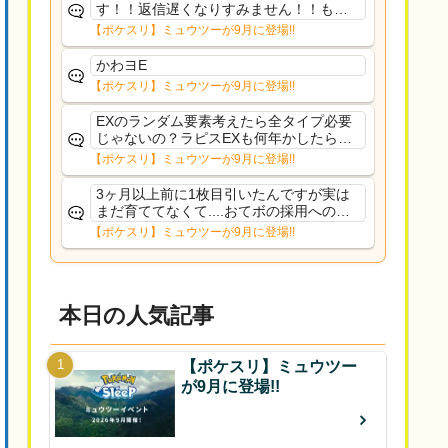
す！！返信遅くなりすみません！！もう
少ししたら通常再開できます！
【ポケスリ】ミュウツーが9月に登場!!
かわヨE
【ポケスリ】ミュウツーが9月に登場!!
EXのランダム要素考えたら全タイプ必要
じゃないの？ラピスEXも何年かしたら来
るだろうし後から厳選したい育てたいっ
【ポケスリ】ミュウツーが9月に登場!!
て思ってもどうにもならないのがこのゲ
ームだしな
3ヶ月以上前に1枚目引いたんですが実は
まだ育ててなくて....おてボの採用への影
響は勉強になります。ありがとうござい
【ポケスリ】ミュウツーが9月に登場!!
ますオイルはだいぶ強めのABBレントラ
ーいて芋の方が不安なんで1枚目にしよう
かなと思...
本日の人気記事
【ポケスリ】ミュウツー
が9月に登場!!