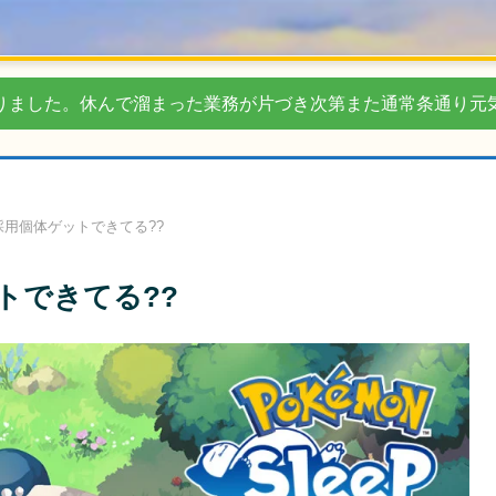
りました。休んで溜まった業務が片づき次第また通常条通り元
用個体ゲットできてる??
トできてる??