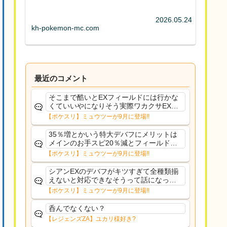
2026.05.24
kh-pokemon-mc.com
最近のコメント
そこまで酷いとEXフィールドには行かな
くていいやになりそう実際ワカクサEXで
さえあんまり行ってないや
【ポケスリ】ミュウツーが9月に登場!!
35％増とかいう特大デバフにメリットは
メインのお手スピ20％減とフィールド効
果のみフェアリーノーマルとか引いたら
【ポケスリ】ミュウツーが9月に登場!!
まともに料理も作れないし終わり控えめ
に言ってカス
シアンEXのデバフがキツすぎて全種類揃
えないと対応できなそうって話になって
るわ
【ポケスリ】ミュウツーが9月に登場!!
呑んでなくない？
【レジェンズZA】ユカリ様好き?