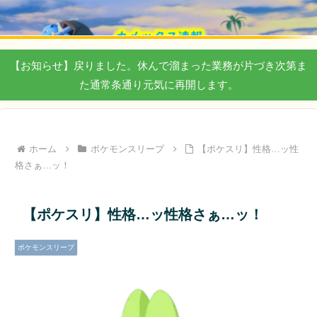
【お知らせ】戻りました。休んで溜まった業務が片づき次第ま
た通常条通り元気に再開します。
ホーム
ポケモンスリープ
【ポケスリ】性格…ッ性
格さぁ…ッ！
【ポケスリ】性格…ッ性格さぁ…ッ！
ポケモンスリープ