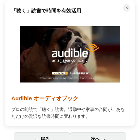
×
何百万もの曲が聴き放題！
Amazon Music Unlimited
何百万もの曲が自由に聴ける。広告なし、オフライン再生
対応で、あなたの毎日を高音質の音楽で彩ります。
← 戻る
次へ →