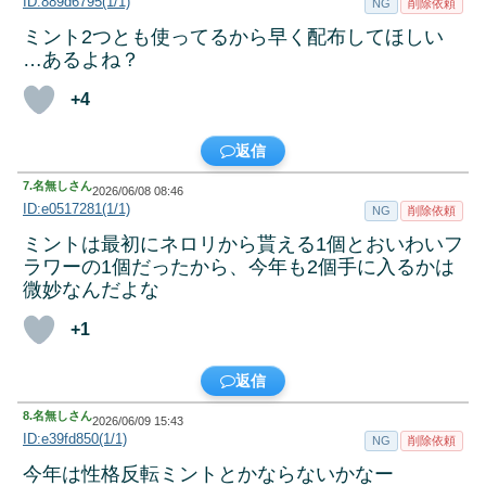
ID:889d6795(1/1)
NG
削除依頼
ミント2つとも使ってるから早く配布してほしい
…あるよね？
+4
返信
7.
名無しさん
2026/06/08 08:46
ID:e0517281(1/1)
NG
削除依頼
ミントは最初にネロリから貰える1個とおいわいフ
ラワーの1個だったから、今年も2個手に入るかは
微妙なんだよな
+1
返信
8.
名無しさん
2026/06/09 15:43
ID:e39fd850(1/1)
NG
削除依頼
今年は性格反転ミントとかならないかなー