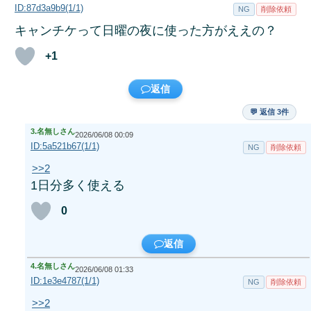
ID:87d3a9b9(1/1)
NG
削除依頼
キャンチケって日曜の夜に使った方がええの？
+1
返信
💬 返信 3件
3.
名無しさん
2026/06/08 00:09
ID:5a521b67(1/1)
NG
削除依頼
>>2
1日分多く使える
0
返信
4.
名無しさん
2026/06/08 01:33
ID:1e3e4787(1/1)
NG
削除依頼
>>2