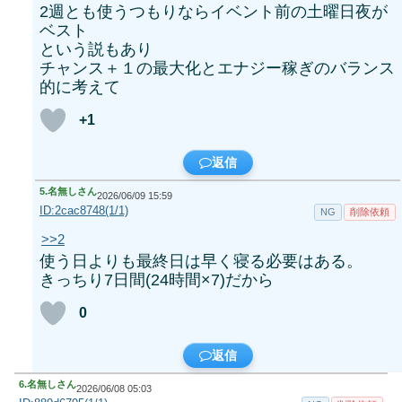
2週とも使うつもりならイベント前の土曜日夜が
ベスト
という説もあり
チャンス＋１の最大化とエナジー稼ぎのバランス
的に考えて
+1
返信
5.
名無しさん
2026/06/09 15:59
ID:2cac8748(1/1)
NG
削除依頼
>>2
使う日よりも最終日は早く寝る必要はある。
きっちり7日間(24時間×7)だから
0
返信
6.
名無しさん
2026/06/08 05:03