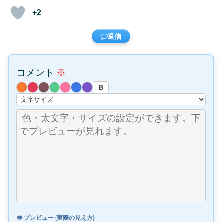
+2
返信
コメント
※
B
👁️ プレビュー (実際の見え方)