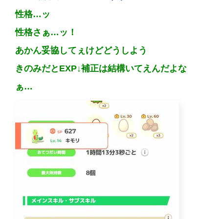
性格…ッ
性格さぁ…ッ！
あかん妥協してぇけどどうしよう
きのみだとEXP↓補正は結構いてえんだよな
ぁ…