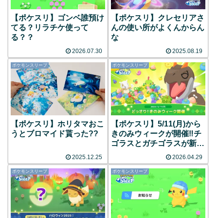
【ポケスリ】ゴンベ誰預け
【ポケスリ】クレセリアさ
てる？リラチケ使って
んの使い所がよくんからん
る？？
な
2026.07.30
2025.08.19
ポケモンスリープ
ポケモンスリープ
【ポケスリ】ホリタマおこ
【ポケスリ】5/11(月)から
うとブロマイド貰った??
きのみウィークが開催‼︎チ
ゴラスとガチゴラスが新登
場！
2025.12.25
2026.04.29
ポケモンスリープ
ポケモンスリープ