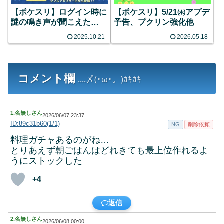
【ポケスリ】ログイン時に
【ポケスリ】5/21㈭アプデ
謎の鳴き声が聞こえた…
予告、プクリン強化他
2025.10.21
2026.05.18
コメント欄
....〆(･ω･。)ｶｷｶｷ
1.
名無しさん
2026/06/07 23:37
ID:89c31b60(1/1)
NG
削除依頼
料理ガチャあるのがね…
とりあえず朝ごはんはどれきても最上位作れるよ
うにストックした
+4
返信
2.
名無しさん
2026/06/08 00:00