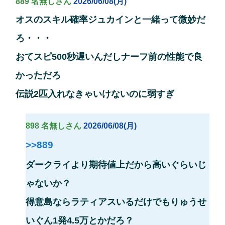
889 名無しさん
2026/06/08(月)
オスのスキル確率ジュカインと一緒って微妙だ
ろ・・・
おてスピ500秒遅いんだしナーフ前の性能で良
かっただろ
伝説2匹入れなきゃいけないのに弱すぎ
898 名無しさん
2026/06/08(月)
>>889
ダークライより期待値上だから高いぐらいじ
ゃないか？
得意島ならラティアスいるだけでもりゅうせ
いぐん1発4.5万とかだろ？