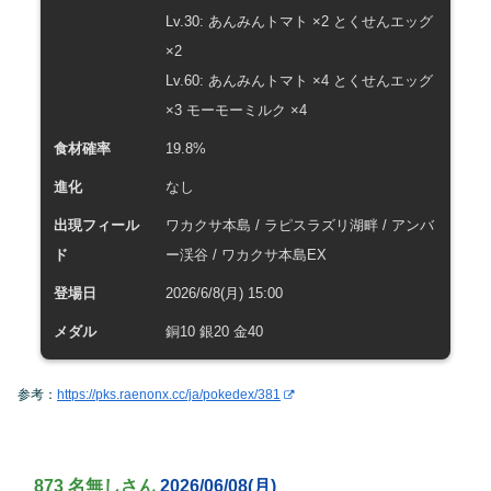
Lv.30: あんみんトマト ×2 とくせんエッグ
×2
Lv.60: あんみんトマト ×4 とくせんエッグ
×3 モーモーミルク ×4
食材確率
19.8%
進化
なし
出現フィール
ワカクサ本島 / ラピスラズリ湖畔 / アンバ
ド
ー渓谷 / ワカクサ本島EX
登場日
2026/6/8(月) 15:00
メダル
銅10 銀20 金40
参考：
https://pks.raenonx.cc/ja/pokedex/381
873 名無しさん
2026/06/08(月)