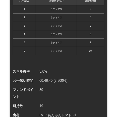
スキルLV
対象ポケモン
追加獲得量
1
ラティアス
2
2
ラティアス
4
3
ラティアス
6
4
ラティアス
8
5
ラティアス
9
6
ラティアス
10
スキル確率
3.0%
お手伝い時間
00:46:40 (2,800秒)
フレンドポイ
30
ント
所持数
19
食材
Lv.1: あんみんトマト ×1