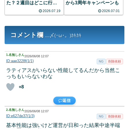
た？２週目はどこに行
から3周年キャンペーンも
く？？
2026.07.19
2026.07.01
コメント欄
....〆(･ω･。)ｶｷｶｷ
1.
名無しさん
2026/06/08 12:07
ID:aae3228f(1/1)
NG
削除依頼
ラティアスがいらない性能してるんだから当然こ
っちもいらないわな
+8
返信
2.
名無しさん
2026/06/08 12:07
ID:e627de37(1/3)
NG
削除依頼
基本性能は強いけど運営が日和った結果中途半端