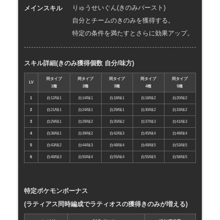
メインスキル
りゅうせいぐん(きのみバースト)
自分とチームのきのみを獲得する。
特定の条件を満たすとさらに効果アップ。
スキル詳細(きのみ獲得個数 自分/味方)
同タイプ
同タイプ
同タイプ
同タイプ
同タイプ
LV
1種
2種
3種
4種
5種
1
自12/味1
自14/味1
自18/味1
自18/味2
自20/味2
2
自21/味1
自24/味1
自29/味1
自30/味2
自33/味2
3
自29/味1
自29/味2
自35/味2
自37/味3
自41/味3
4
自38/味1
自39/味2
自42/味3
自45/味4
自49/味4
5
自43/味2
自44/味3
自48/味4
自49/味5
自53/味5
6
自48/味3
自50/味4
自55/味4
自55/味5
自58/味5
特定ポケモンボーナス
(ラティアス同時編成でラティオスの獲得きのみが増える)