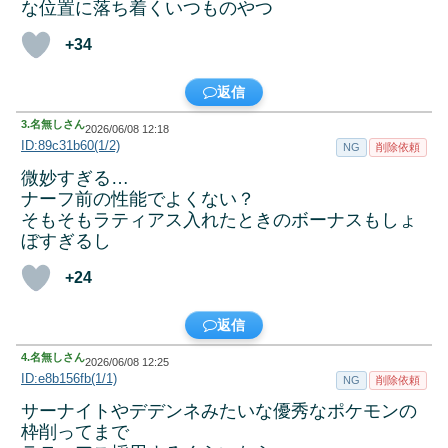
な位置に落ち着くいつものやつ
+34
返信
3.
名無しさん
2026/06/08 12:18
ID:89c31b60(1/2)
NG
削除依頼
微妙すぎる…
ナーフ前の性能でよくない？
そもそもラティアス入れたときのボーナスもしょ
ぼすぎるし
+24
返信
4.
名無しさん
2026/06/08 12:25
ID:e8b156fb(1/1)
NG
削除依頼
サーナイトやデデンネみたいな優秀なポケモンの
枠削ってまで