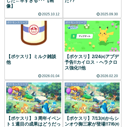
した←早すぎる･･･【画
た??
像】
2025.10.12
2025.09.30
ポケモンスリープ
ポケモンスリープ
【ポケスリ】ミルク雑談
【ポケスリ】2/24㈫アプデ
他
予告!!カイロス・ヘラクロ
ス強化!!他
2026.01.04
2026.02.20
ポケモンスリープ
ポケモンスリープ
【ポケスリ】３周年イベン
【ポケスリ】7/13㈪からシ
ト１週目の成果はどうだっ
ンオウ御三家が登場!!7/6㈪