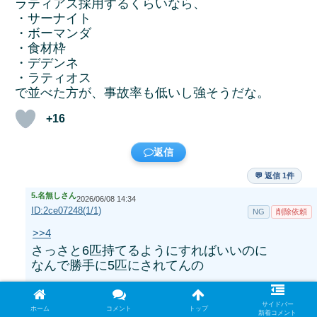
ラティアス採用するくらいなら、
・サーナイト
・ボーマンダ
・食材枠
・デデンネ
・ラティオス
で並べた方が、事故率も低いし強そうだな。
+16
返信
💬 返信 1件
5.
名無しさん
2026/06/08 14:34
ID:2ce07248(1/1)
NG
削除依頼
>>4
さっさと6匹持てるようにすればいいのに
なんで勝手に5匹にされてんの
+3
サイドバー
ホーム
コメント
トップ
新着コメント