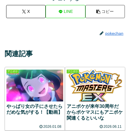
X
LINE
コピー
pokechan
関連記事
アニポケ
アニポケ
やっぱり女の子にさせたら
アニポケが来年30周年だ
だめな気がする！【動画】
からポケマスにもアニポケ
関連くるといいな
2026.01.08
2026.06.11