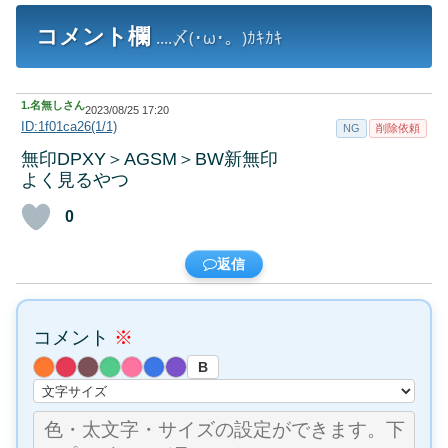
コメント欄
....〆(･ω･。)ｶｷｶｷ
1.
名無しさん
2023/08/25 17:20
ID:1f01ca26(1/1)
NG
削除依頼
無印DPXY＞AGSM＞BW新無印
よく見るやつ
0
返信
コメント
※
B