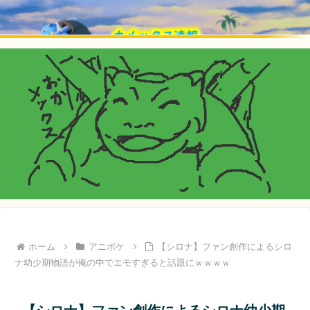
ホーム
アニポケ
【シロナ】ファン創作によるシロ
ナ幼少期物語が俺の中でエモすぎると話題にｗｗｗｗ