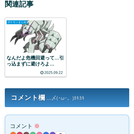
関連記事
ポケモンまとめ
なんだよ危機回避って…引
っ込まずに避けろよ…
2025.09.22
コメント欄
....〆(･ω･。)ｶｷｶｷ
コメント
※