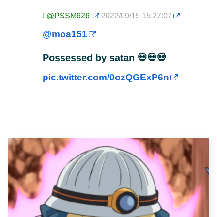
!
@PSSM626
2022/09/15 15:27:07
@moa151
Possessed by satan 💀💀💀
pic.twitter.com/0ozQGExP6n