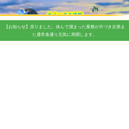
【お知らせ】戻りました。休んで溜まった業務が片づき次第ま
た通常条通り元気に再開します。