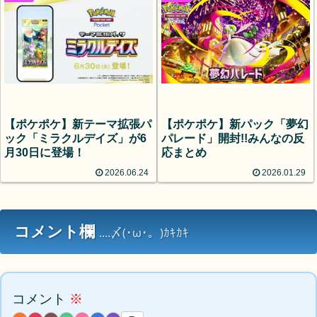
【ポケポケ】新テーマ拡張パ
【ポケポケ】新パック「夢幻
ック「ミラクルデイズ」が6
パレード」開封!!みんなの反
月30日に登場！
応まとめ
2026.06.24
2026.01.29
コメント欄
....〆(･ω･。)ｶｷｶｷ
コメント
※