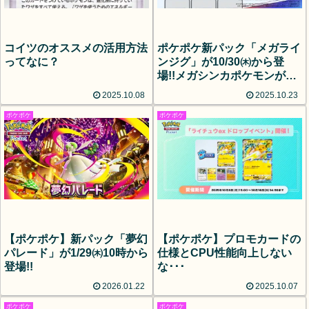
コイツのオススメの活用方法
ポケポケ新パック「メガライ
ってなに？
ンジグ」が10/30㈭から登
場!!メガシンカポケモンが多
数収録!!
2025.10.08
2025.10.23
ポケポケ
ポケポケ
【ポケポケ】新パック「夢幻
【ポケポケ】プロモカードの
パレード」が1/29㈭10時から
仕様とCPU性能向上しない
登場!!
な･･･
2026.01.22
2025.10.07
ポケポケ
ポケポケ