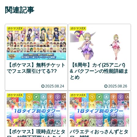
関連記事
ポケマスEX
ポケマスEX
【ポケマス】無料チケット
【6周年】カイ(25アニバ)
でフェス限引けてる??
& バクフーンの性能詳細ま
とめ
2025.08.24
2025.08.26
ポケマスEX
ポケマスEX
【ポケマス】現時点だとタ
バラエティおっさんずとタ