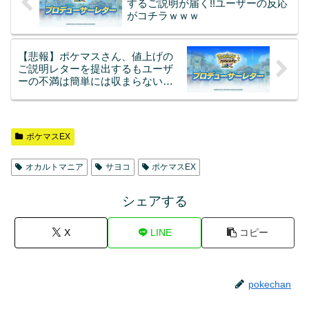
するご説明が届く!!ユーザーの反応
がコチラｗｗｗ
【悲報】ポケマスさん、値上げの
ご説明レターを提出するもユーザ
ーの不満は簡単には収まらない模
様….
ポケマスEX
オカルトマニア
サヨコ
ポケマスEX
シェアする
X
LINE
コピー
pokechan