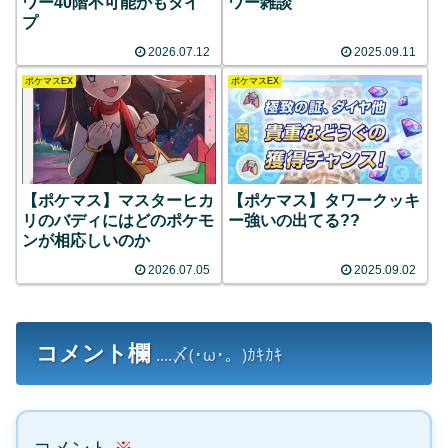
ワー40階不可能かもタイ
ワー雑談
プ
2026.07.12
2025.09.11
ポケマスEX
ポケマスEX
【ポケマス】マスターヒカ
【ポケマス】タワークッキ
リのバディにはどのポケモ
ー強いの出てる??
ンが相応しいのか
2026.07.05
2025.09.02
コメント欄
....〆(･ω･。)ｶｷｶｷ