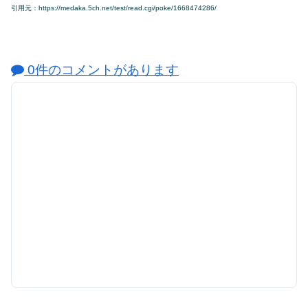
引用元：https://medaka.5ch.net/test/read.cgi/poke/1668474286/
0件のコメントがあります