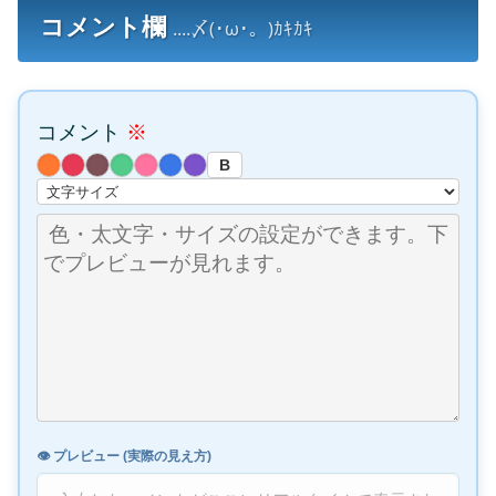
コメント欄
....〆(･ω･。)ｶｷｶｷ
コメント
※
B
👁️ プレビュー (実際の見え方)