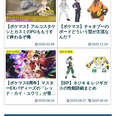
【ポケマス】アルコスタケ
【ポケマス】チャオブーの
シとカスミのPUももうす
ボードどういう型が主流な
ぐ終わるぞ俺
んだ？
2026.03.09
2025.11.18
ポケマスEX
ポケマスEX
【ポケマス6周年】マスタ
【BP】ネジキ & レジギガ
ーEXバディーズの「レッ
スの性能詳細まとめ
ド・カイ・ユウリ」が登
場！！
2025.08.26
2025.08.27
2025.08.28