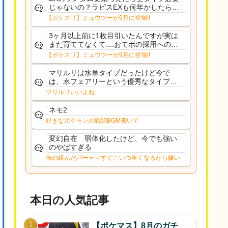
じゃないの？ラピスEXも何年かしたら来
るだろうし後から厳選したい育てたいっ
【ポケスリ】ミュウツーが9月に登場!!
て思ってもどうにもならないのがこのゲ
ームだしな
3ヶ月以上前に1枚目引いたんですが実は
まだ育ててなくて....おてボの採用への影
響は勉強になります。ありがとうござい
【ポケスリ】ミュウツーが9月に登場!!
ますオイルはだいぶ強めのABBレントラ
ーいて芋の方が不安なんで1枚目にしよう
マリルリは水単タイプだったけど今で
かなと思...
は、水フェアリーという優秀なタイプだ
な、後特性力持ちって見た目と全然違う
マリルリいいよね
な
ネモ2
好きなポケモンの戦闘BGM書いて
変幻自在 弱体化したけど、今でも強い
のやばすぎる
俺の組んだパーティすぐこいつ重くなるから嫌い
本日の人気記事
【ポケマス】8月のガチ