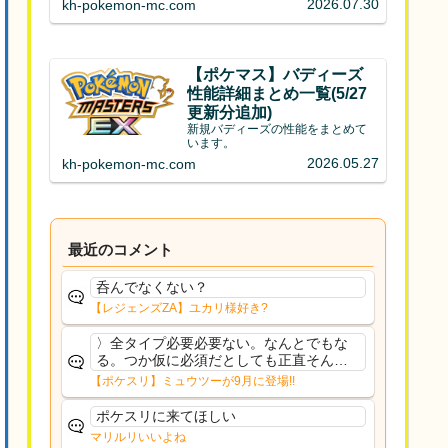
2026.07.30
kh-pokemon-mc.com
【ポケマス】バディーズ
性能詳細まとめ一覧(5/27
更新分追加)
新規バディーズの性能をまとめて
います。
2026.05.27
kh-pokemon-mc.com
最近のコメント
呑んでなくない？
【レジェンズZA】ユカリ様好き?
〉全タイプ必要必要ない。なんとでもな
る。つか仮に必須だとしても正直そんな
もんに付き合う気は無い。運営は時間の
【ポケスリ】ミュウツーが9月に登場!!
リソースを甘く見すぎなのよ。ポケスリ
やったことないやろうなと思ってる。〉
ポケスリに来てほしい
ラピスEX最短二年後...
マリルリいいよね