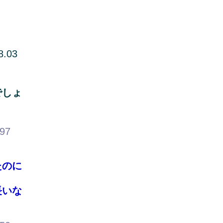
8.03
でしょ
.97
たのに
長いな