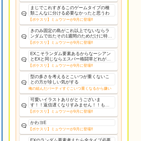
まじでこれすぎるこのゲームタイプの種
類こんなに分ける必要なかったと思うわ
【ポケスリ】ミュウツーが9月に登場!!
きのみ固定の島がこれ以上でないならラ
ンダムで出たその1週間のためだけに特定
のタイプにリソース割くのなんだかむな
【ポケスリ】ミュウツーが9月に登場!!
しい気がするわ出番がないってわけじゃ
ないから無駄ではないんだけど
EXこそランダム要素あるからなーシアン
とEXと同じならエスパー格闘草どれが事
前に来るか分からんから、積む必要があ
【ポケスリ】ミュウツーが9月に登場!!
るミュウツーは使いにくくね？って思っ
た
型の多さを考えるとこいつが重くないこ
との方が珍しい気がする
俺の組んだパーティすぐこいつ重くなるから嫌い
可愛いイラストありがとうございま
す！！返信遅くなりすみません！！もう
少ししたら通常再開できます！
【ポケスリ】ミュウツーが9月に登場!!
かわヨE
【ポケスリ】ミュウツーが9月に登場!!
EXのランダム要素考えたら全タイプ必要