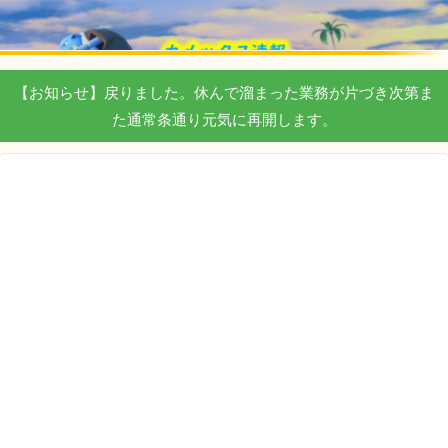
【お知らせ】戻りました。休んで溜まった業務が片づき次第ま
た通常条通り元気に再開します。