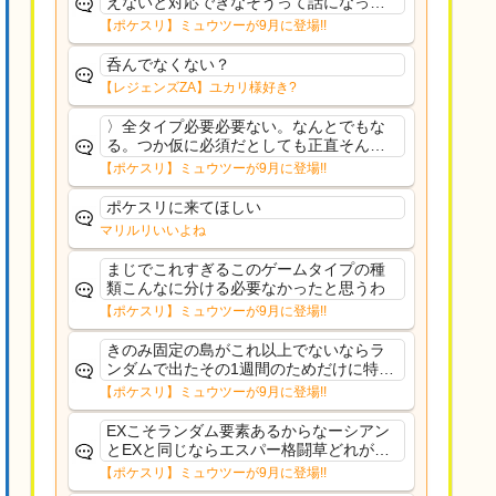
えないと対応できなそうって話になって
るわ
【ポケスリ】ミュウツーが9月に登場!!
呑んでなくない？
【レジェンズZA】ユカリ様好き?
〉全タイプ必要必要ない。なんとでもな
る。つか仮に必須だとしても正直そんな
もんに付き合う気は無い。運営は時間の
【ポケスリ】ミュウツーが9月に登場!!
リソースを甘く見すぎなのよ。ポケスリ
やったことないやろうなと思ってる。〉
ポケスリに来てほしい
ラピスEX最短二年後...
マリルリいいよね
まじでこれすぎるこのゲームタイプの種
類こんなに分ける必要なかったと思うわ
【ポケスリ】ミュウツーが9月に登場!!
きのみ固定の島がこれ以上でないならラ
ンダムで出たその1週間のためだけに特定
のタイプにリソース割くのなんだかむな
【ポケスリ】ミュウツーが9月に登場!!
しい気がするわ出番がないってわけじゃ
ないから無駄ではないんだけど
EXこそランダム要素あるからなーシアン
とEXと同じならエスパー格闘草どれが事
前に来るか分からんから、積む必要があ
【ポケスリ】ミュウツーが9月に登場!!
るミュウツーは使いにくくね？って思っ