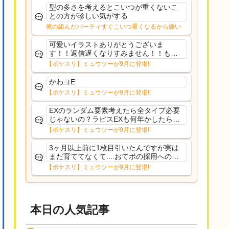
た
型の多さを考えるとこいつが重くないこ
との方が珍しい気がする
俺の組んだパーティすぐこいつ重くなるから嫌い
可愛いイラストありがとうございま
す！！返信遅くなりすみません！！もう
少ししたら通常再開できます！
【ポケスリ】ミュウツーが9月に登場!!
かわヨE
【ポケスリ】ミュウツーが9月に登場!!
EXのランダム要素考えたら全タイプ必要
じゃないの？ラピスEXも何年かしたら来
るだろうし後から厳選したい育てたいっ
【ポケスリ】ミュウツーが9月に登場!!
て思ってもどうにもならないのがこのゲ
ームだしな
3ヶ月以上前に1枚目引いたんですが実は
まだ育ててなくて....おてボの採用への影
響は勉強になります。ありがとうござい
【ポケスリ】ミュウツーが9月に登場!!
ますオイルはだいぶ強めのABBレントラ
ーいて芋の方が不安なんで1枚目にしよう
かなと思...
本日の人気記事