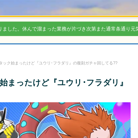
りました。休んで溜まった業務が片づき次第また通常条通り元
タック始まったけど『ユウリ･フラダリ』の復刻ガチャ回してる??
始まったけど『ユウリ･フラダリ』