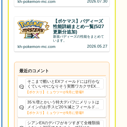
2026.07.30
kh-pokemon-mc.com
【ポケマス】バディーズ
性能詳細まとめ一覧(5/27
更新分追加)
新規バディーズの性能をまとめて
います。
2026.05.27
kh-pokemon-mc.com
最近のコメント
そこまで酷いとEXフィールドには行かな
くていいやになりそう実際ワカクサEXで
さえあんまり行ってないや
【ポケスリ】ミュウツーが9月に登場!!
35％増とかいう特大デバフにメリットは
メインのお手スピ20％減とフィールド効
果のみフェアリーノーマルとか引いたら
【ポケスリ】ミュウツーが9月に登場!!
まともに料理も作れないし終わり控えめ
に言ってカス
シアンEXのデバフがキツすぎて全種類揃