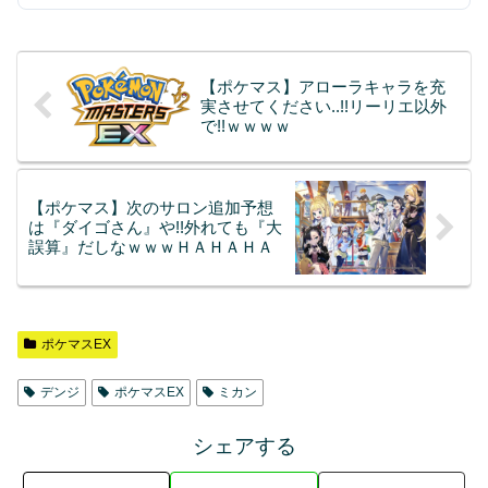
【ポケマス】アローラキャラを充
実させてください..!!リーリエ以外
で!!ｗｗｗｗ
【ポケマス】次のサロン追加予想
は『ダイゴさん』や!!外れても『大
誤算』だしなｗｗｗＨＡＨＡＨＡ
ポケマスEX
デンジ
ポケマスEX
ミカン
シェアする