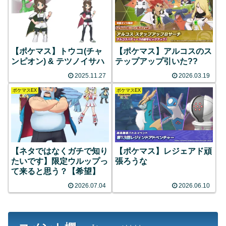
【ポケマス】トウコ(チャ
【ポケマス】アルコスのス
ンピオン) & テツノイサハ
テップアップ引いた??
2025.11.27
2026.03.19
ポケマスEX
ポケマスEX
【ネタではなくガチで知り
【ポケマス】レジェアド頑
たいです】限定ウルップっ
張ろうな
て来ると思う？【希望】
2026.07.04
2026.06.10