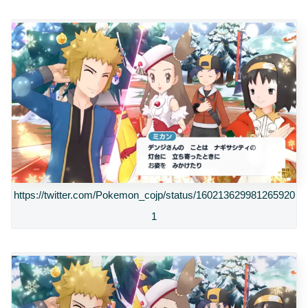
https://twitter.com/Pokemon_cojp/status/160213629981265920
1