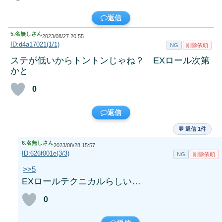
返信
5.
名無しさん
2023/08/27 20:55
ID:d4a17021(1/1)
NG
削除依頼
ステが低いからトントンじゃね？ EXロール次第
かと
0
返信
💬 返信 1件
6.
名無しさん
2023/08/28 15:57
ID:626f001e(3/3)
NG
削除依頼
>>5
EXロールテクニカルらしい…
0