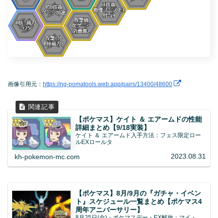
画像引用元
：
https://ng-pomatools.web.app/pairs/13400/48600
【ポケマス】ケイト ＆ エアームドの性能
詳細まとめ【9/18実装】
ケイト ＆ エアームド入手方法：フェス限定ロー
ルEXロールタ
2023.08.31
kh-pokemon-mc.com
【ポケマス】8月/9月の『ガチャ・イベン
ト』スケジュール一覧まとめ【ポケマス4
周年アニバーサリー】
8月25日(金)・ポケマスデー・EX解放：マイ・