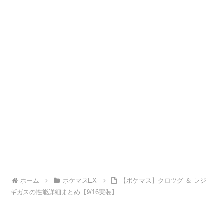
ホーム
ポケマスEX
【ポケマス】クロツグ ＆ レジ
ギガスの性能詳細まとめ【9/16実装】