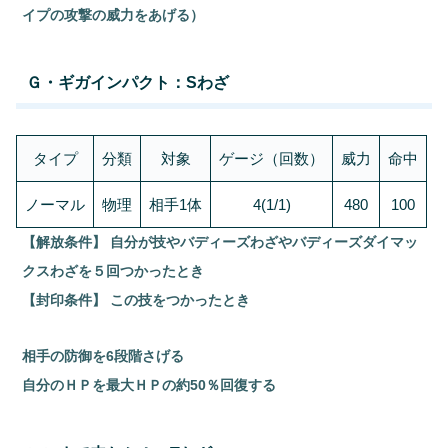
イプの攻撃の威力をあげる）
Ｇ・ギガインパクト：Sわざ
タイプ
分類
対象
ゲージ（回数）
威力
命中
ノーマル
物理
相手1体
4(1/1)
480
100
【解放条件】 自分が技やバディーズわざやバディーズダイマッ
クスわざを５回つかったとき
【封印条件】 この技をつかったとき
相手の防御を6段階さげる
自分のＨＰを最大ＨＰの約50％回復する