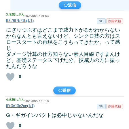
返信
3.
名無しさん
2023/08/27 01:53
ID:76f7b71b(1/1)
NG
削除依頼
にぎりつぶすはどこまで威力下がるかわからない
からなんとも言えないけど、シンクロ技の方はス
ロースタートの再現をこうもってきたか、って感
じ
ダメージ計算の仕方知らない素人目線ですまんけ
ど、基礎ステータス下げた分、技威力の方に振っ
たんだろうな
0
返信
4.
名無しさん
2023/08/27 19:18
ID:3e13c2ac(1/1)
NG
削除依頼
G・ギガインパクトは必中じゃないんだな
0