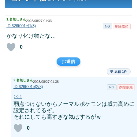
1.
名無しさん
2023/08/27 01:33
ID:626f001e(1/3)
NG
削除依頼
かなり化け物だな…
0
返信
💬 返信 1件
2.
名無しさん
2023/08/27 01:38
ID:626f001e(2/3)
NG
削除依頼
>>1
弱点つけないからノーマルポケモンは威力高めに
設定されてるぞ。
それにしても高すぎな気はするがｗ
0