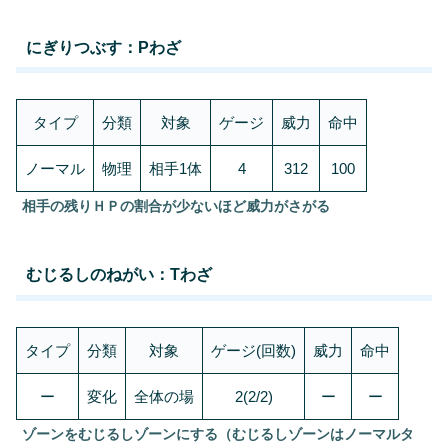
にぎりつぶす：Pわざ
タイプ
分類
対象
ゲージ
威力
命中
ノーマル
物理
相手1体
4
312
100
相手の残りＨＰの割合が少ないほど威力がさがる
むじるしのねがい：Tわざ
タイプ
分類
対象
ゲージ(回数)
威力
命中
ー
変化
全体の場
2(2/2)
ー
ー
ゾーンをむじるしゾーンにする（むじるしゾーンはノーマルタ