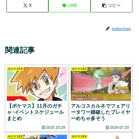
X
LINE
コピー
pokechan
関連記事
ポケマスEX
ポケマスEX
【ポケマス】11月のガチ
アルコスカルネでフェアリ
ャ･イベントスケジュール
ータワー踏破したプレイヤ
まとめ
ーめちゃ多そう
2025.10.29
2026.07.20
ポケマスEX
ポケマスEX