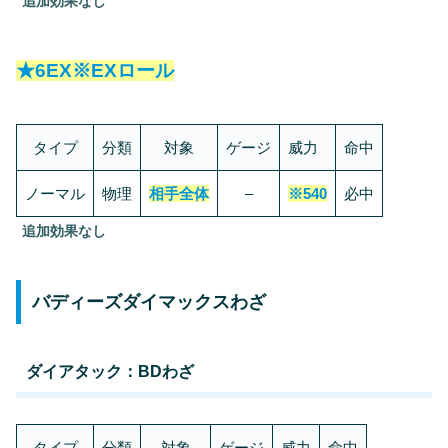
追加効果なし
★6EX
※EXロール
タイプ
分類
対象
ゲージ
威力
命中
ノーマル
物理
相手全体
–
※
540
必中
追加効果なし
バディーズダイマックスわざ
ダイアタック：BDわざ
タイプ
分類
対象
ゲージ
威力
命中