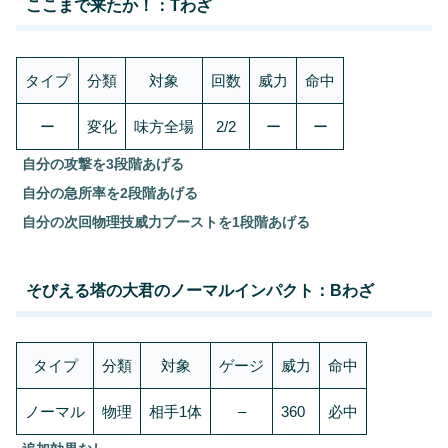
ここまで来たか！：Tわざ
タイプ
分類
対象
回数
威力
命中
ー
変化
味方全場
2/2
ー
ー
自分の攻撃を3段階あげる
自分の急所率を2段階あげる
自分の次回物理技威力ブーストを1段階あげる
そびえる塔の大君のノーマルインパクト：Bわざ
タイプ
分類
対象
ゲージ
威力
命中
ノーマル
物理
相手1体
–
360
必中