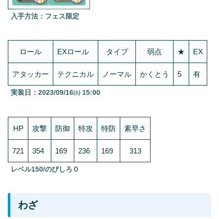
入手方法：フェス限定
ロール
EXロール
タイプ
弱点
★
EX
アタッカー
テクニカル
ノーマル
かくとう
5
有
実装日：2023/09/16㈯ 15:00
HP
攻撃
防御
特攻
特防
素早さ
721
354
169
236
169
313
レベル150/のびしろ０
わざ